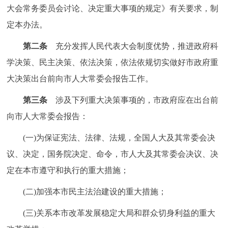
走进北京
大会常务委员会讨论、决定重大事项的规定》有关要求，制
定本办法。
北京概况
十六区概览
人文北京
第二条
充分发挥人民代表大会制度优势，推进政府科
绿色北京
图说北京
视频北京
学决策、民主决策、依法决策，依法依规切实做好市政府重
大决策出台前向市人大常委会报告工作。
多语种
第三条
涉及下列重大决策事项的，市政府应在出台前
ENGLISH
한국어
日本語
向市人大常委会报告：
(一)为保证宪法、法律、法规，全国人大及其常委会决
DEUTSCH
FRANÇAIS
РУССКИЙ ЯЗЫК
议、决定，国务院决定、命令，市人大及其常委会决议、决
定在本市遵守和执行的重大措施；
ESPAÑOL
العربية
PORTUGUÊS
(二)加强本市民主法治建设的重大措施；
ITALIANO
(三)关系本市改革发展稳定大局和群众切身利益的重大