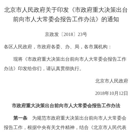
决策公开
专题公开
北京市人民政府关于印发《市政府重大决策出台
前向市人大常委会报告工作办法》的通知
政务服务
京政发〔2018〕23号
个人服务
法人服务
部门服务
各区人民政府，市政府各委、办、局，各市属机构：
便民服务
利企服务
投资项目
现将《市政府重大决策出台前向市人大常委会报告工作
办法》印发给你们，请认真贯彻执行。
中介服务
阳光政务
北京市人民政府
政民互动
2018年10月12日
12345网上接诉即办
我要咨询
我要建议
市政府重大决策出台前向市人大常委会报告工作办法
第一条
为规范市政府重大决策出台前向市人大常委会
参与调查
在线访谈
图说互动
报告工作，根据中央有关文件精神，结合《北京市人民代表