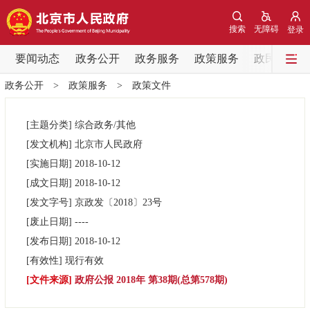
网站地图
搜索
无障碍
登录
要闻动态
要闻动态
政务公开
政务服务
政策服务
政民互动
政务公开
>
政策服务
>
政策文件
党中央精神
国务院信息
中央部委动态
[主题分类]
综合政务/其他
北京要闻
会议信息
部门动态
[发文机构]
北京市人民政府
[实施日期]
2018-10-12
各区热点
[成文日期]
2018-10-12
[发文字号]
京政发
〔2018〕
23号
政务公开
[废止日期]
----
[发布日期]
2018-10-12
市领导
机构职能
政策服务
[有效性]
现行有效
[文件来源]
政府公报 2018年 第38期(总第578期)
政策兑现
政策解读
回应关切