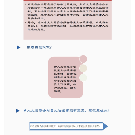
走进北京
北京概况
十六区概览
人文北京
绿色北京
图说北京
视频北京
多语种
ENGLISH
한국어
日本語
DEUTSCH
FRANÇAIS
РУССКИЙ ЯЗЫК
ESPAÑOL
العربية
PORTUGUÊS
ITALIANO