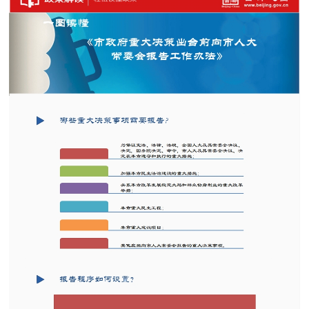
决策公开
专题公开
政务服务
个人服务
法人服务
部门服务
便民服务
利企服务
投资项目
中介服务
阳光政务
政民互动
12345网上接诉即办
我要咨询
我要建议
参与调查
在线访谈
图说互动