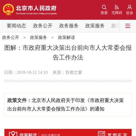
网站地图
搜索
无障碍
登录
要闻动态
要闻动态
政务公开
政务服务
政策服务
政民互动
政务公开
>
政策服务
>
政策解读
党中央精神
国务院信息
中央部委动态
图解：市政府重大决策出台前向市人大常委会报
告工作办法
北京要闻
会议信息
部门动态
日期：2018-10-12 14:10
来源：首都之窗
各区热点
政务公开
政策文件：
北京市人民政府关于印发《市政府重大决策
市领导
机构职能
政策服务
出台前向市人大常委会报告工作办法》的通知
政策兑现
政策解读
回应关切