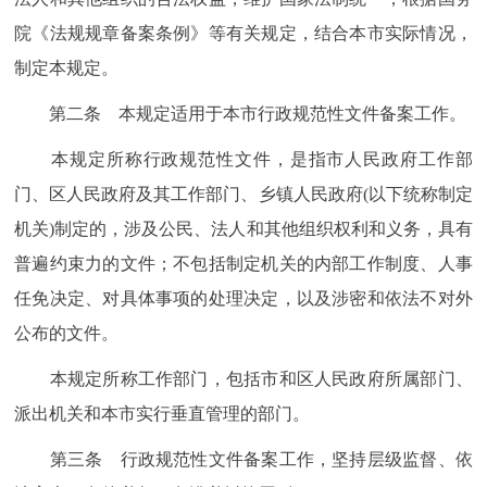
走进北京
院《法规规章备案条例》等有关规定，结合本市实际情况，
北京概况
十六区概览
人文北京
制定本规定。
第二条 本规定适用于本市行政规范性文件备案工作。
绿色北京
图说北京
视频北京
本规定所称行政规范性文件，是指市人民政府工作部
多语种
门、区人民政府及其工作部门、乡镇人民政府(以下统称制定
机关)制定的，涉及公民、法人和其他组织权利和义务，具有
ENGLISH
한국어
日本語
普遍约束力的文件；不包括制定机关的内部工作制度、人事
任免决定、对具体事项的处理决定，以及涉密和依法不对外
DEUTSCH
FRANÇAIS
РУССКИЙ ЯЗЫК
公布的文件。
ESPAÑOL
العربية
PORTUGUÊS
本规定所称工作部门，包括市和区人民政府所属部门、
派出机关和本市实行垂直管理的部门。
ITALIANO
第三条 行政规范性文件备案工作，坚持层级监督、依