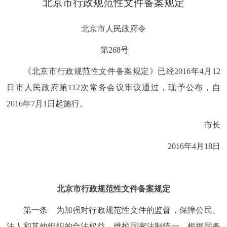
北京市行政规范性文件备案规定
决策公开
专题公开
北京市人民政府令
政务服务
第268号
个人服务
法人服务
部门服务
《北京市行政规范性文件备案规定》已经2016年4月12
日市人民政府第112次常务会议审议通过，现予公布，自
便民服务
利企服务
投资项目
2016年7月1日起施行。
市长
中介服务
阳光政务
2016年4月18日
政民互动
12345网上接诉即办
我要咨询
我要建议
北京市行政规范性文件备案规定
参与调查
在线访谈
图说互动
第一条 为加强对行政规范性文件的监督，保障公民、
法人和其他组织的合法权益，维护国家法制统一，根据国务