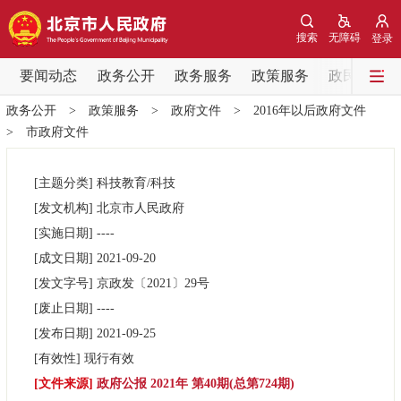
网站地图
搜索
无障碍
登录
要闻动态
要闻动态
政务公开
政务服务
政策服务
政民互动
政务公开
>
政策服务
>
政府文件
>
2016年以后政府文件
党中央精神
国务院信息
中央部委动态
>
市政府文件
北京要闻
会议信息
部门动态
[主题分类]
科技教育/科技
[发文机构]
北京市人民政府
各区热点
[实施日期]
----
[成文日期]
2021-09-20
政务公开
[发文字号]
京政发
〔2021〕
29号
[废止日期]
----
市领导
机构职能
政策服务
[发布日期]
2021-09-25
[有效性]
现行有效
政策兑现
政策解读
回应关切
[文件来源]
政府公报 2021年 第40期(总第724期)