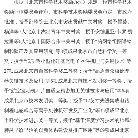
根据《北京市科学技术奖励办法》规定，经市科学技术
走进北京
奖励评审委员会评审、市科学技术奖励委员会审定，市政府
北京概况
十六区概览
人文北京
批准，授予邵峰院士北京市突出贡献中关村奖；授予翟荟、
杨洋等7人北京市杰出青年中关村奖；授予安德里亚·卡罗·费
绿色北京
图说北京
视频北京
拉里等6人北京市国际合作中关村奖；授予“脑网络组图谱绘
制和验证及其应用研究”等8项成果北京市自然科学奖一等
多语种
奖，授予“低功耗小型化硅基光电子器件机理与关键技术”等
ENGLISH
한국어
日本語
27项成果北京市自然科学奖二等奖；授予“高通量众核处理
器关键技术及应用”等5项成果北京市技术发明奖一等奖，授
DEUTSCH
FRANÇAIS
РУССКИЙ ЯЗЫК
予“航空发动机叶片自适应精密加工关键技术与应用”等6项
成果北京市技术发明奖二等奖；授予“12英寸先进集成电路
ESPAÑOL
العربية
PORTUGUÊS
制程电感耦合等离子刻蚀机研发及产业化”等35项成果北京
市科学技术进步奖一等奖，授予“基于深度学习技术的肺癌/
ITALIANO
肺炎早诊早治的创新体系建设及推广应用”等69项成果北京