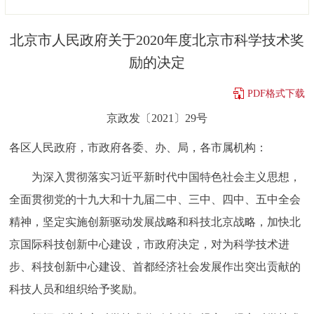
决策公开
专题公开
北京市人民政府关于2020年度北京市科学技术奖
政务服务
励的决定
个人服务
法人服务
部门服务
PDF格式下载
京政发〔2021〕29号
便民服务
利企服务
投资项目
各区人民政府，市政府各委、办、局，各市属机构：
中介服务
阳光政务
为深入贯彻落实习近平新时代中国特色社会主义思想，
全面贯彻党的十九大和十九届二中、三中、四中、五中全会
政民互动
精神，坚定实施创新驱动发展战略和科技北京战略，加快北
12345网上接诉即办
我要咨询
我要建议
京国际科技创新中心建设，市政府决定，对为科学技术进
步、科技创新中心建设、首都经济社会发展作出突出贡献的
参与调查
在线访谈
图说互动
科技人员和组织给予奖励。