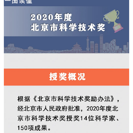
决策公开
专题公开
政务服务
个人服务
法人服务
部门服务
便民服务
利企服务
投资项目
中介服务
阳光政务
政民互动
12345网上接诉即办
我要咨询
我要建议
参与调查
在线访谈
图说互动