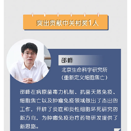
走进北京
北京概况
十六区概览
人文北京
绿色北京
图说北京
视频北京
多语种
ENGLISH
한국어
日本語
DEUTSCH
FRANÇAIS
РУССКИЙ ЯЗЫК
ESPAÑOL
العربية
PORTUGUÊS
ITALIANO