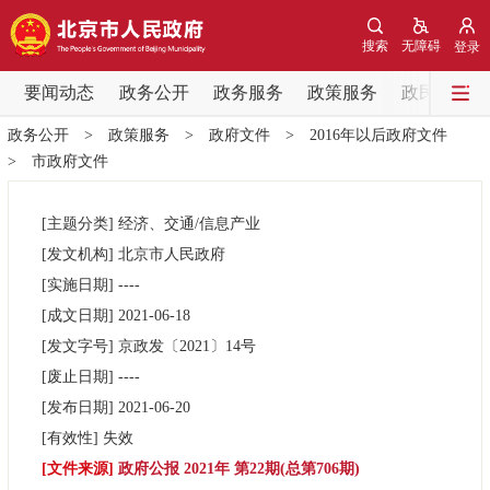
网站地图
搜索
无障碍
登录
要闻动态
要闻动态
政务公开
政务服务
政策服务
政民互动
政务公开
>
政策服务
>
政府文件
>
2016年以后政府文件
党中央精神
国务院信息
中央部委动态
>
市政府文件
北京要闻
会议信息
部门动态
[主题分类]
经济、交通/信息产业
[发文机构]
北京市人民政府
各区热点
[实施日期]
----
[成文日期]
2021-06-18
政务公开
[发文字号]
京政发
〔2021〕
14号
[废止日期]
----
市领导
机构职能
政策服务
[发布日期]
2021-06-20
[有效性]
失效
政策兑现
政策解读
回应关切
[文件来源]
政府公报 2021年 第22期(总第706期)