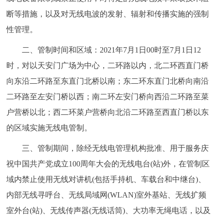
走进北京
断等措施，以及对无线电波的发射、辐射和传播实施的强制
性管理。
北京概况
十六区概览
人文北京
二、管制时间和区域：2021年7月1日00时至7月1日12
绿色北京
图说北京
视频北京
时，对以天安门广场为中心，二环路以内，北二环西直门桥
向东沿二环路至东直门北桥以南；东二环东直门北桥向南沿
多语种
二环路至左安门桥以西；南二环左安门桥向西沿二环路至菜
ENGLISH
한국어
日本語
户营桥以北；西二环菜户营桥向北沿二环路至西直门桥以东
的区域实施无线电管制。
DEUTSCH
FRANÇAIS
РУССКИЙ ЯЗЫК
三、管制期间，除经无线电管理机构批准、用于服务庆
祝中国共产党成立100周年大会的无线电台(站)外，在管制区
ESPAÑOL
العربية
PORTUGUÊS
域内禁止使用无线对讲机(包括手持机、车载台和中继台)、
ITALIANO
内部无线寻呼台、无线局域网(WLAN)室外基站、无线扩频
室外台(站)、无线传声器(无线话筒)、大功率无绳电话，以及