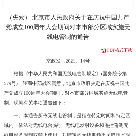
决策公开
专题公开
（失效） 北京市人民政府关于在庆祝中国共产
政务服务
党成立100周年大会期间对本市部分区域实施无
线电管制的通告
个人服务
法人服务
部门服务
PDF格式下载
便民服务
利企服务
投资项目
京政发〔2021〕14号
根据《中华人民共和国无线电管制规定》(国务院令第
中介服务
阳光政务
579号)，经商中部战区同意，北京市政府决定在庆祝中国共
政民互动
产党成立100周年大会期间，对本市部分区域实施无线电管
制。现就有关事项通告如下：
12345网上接诉即办
我要咨询
我要建议
一、本通告所称无线电管制，是指在特定时间和特定区
参与调查
在线访谈
图说互动
域内，依法对无线电台(站)、无线电发射设备和遥控遥测无
线电设备限制或禁止使用，对特定的无线电频率采取技术阻