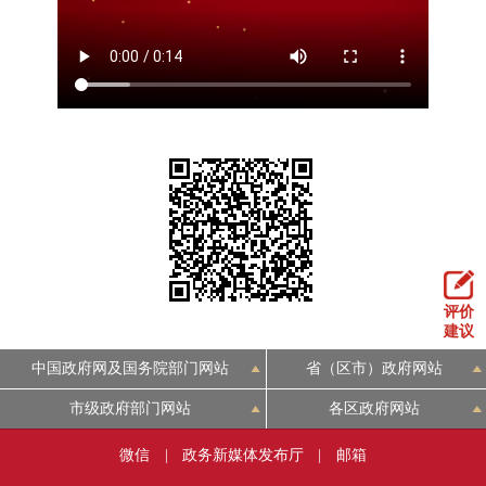
走进北京
北京概况
十六区概览
人文北京
绿色北京
图说北京
视频北京
多语种
ENGLISH
한국어
日本語
DEUTSCH
FRANÇAIS
РУССКИЙ ЯЗЫК
评价
建议
ESPAÑOL
العربية
PORTUGUÊS
中国政府网及国务院部门网站
省（区市）政府网站
市级政府部门网站
各区政府网站
ITALIANO
微信
|
政务新媒体发布厅
|
邮箱