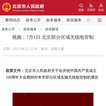
网站地图
搜索
无障碍
登录
要闻动态
要闻动态
政务公开
政务服务
政策服务
政民互动
政务公开
>
政策服务
>
政策解读
党中央精神
国务院信息
中央部委动态
视频：7月1日 北京部分区域无线电管制
北京要闻
会议信息
部门动态
日期：2021-06-21 15:39
来源：首都之窗
各区热点
政策文件：
北京市人民政府关于在庆祝中国共产党成立
政务公开
100周年大会期间对本市部分区域实施无线电管制的通告
市领导
机构职能
政策服务
政策兑现
政策解读
回应关切