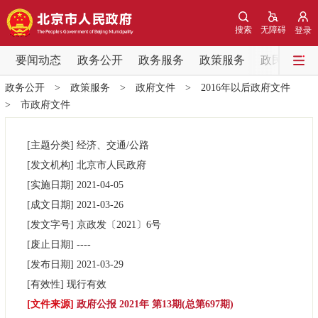
网站地图
搜索
无障碍
登录
要闻动态
要闻动态
政务公开
政务服务
政策服务
政民互动
政务公开
>
政策服务
>
政府文件
>
2016年以后政府文件
党中央精神
国务院信息
中央部委动态
>
市政府文件
北京要闻
会议信息
部门动态
[主题分类]
经济、交通/公路
[发文机构]
北京市人民政府
各区热点
[实施日期]
2021-04-05
[成文日期]
2021-03-26
政务公开
[发文字号]
京政发
〔2021〕
6号
[废止日期]
----
市领导
机构职能
政策服务
[发布日期]
2021-03-29
[有效性]
现行有效
政策兑现
政策解读
回应关切
[文件来源]
政府公报 2021年 第13期(总第697期)