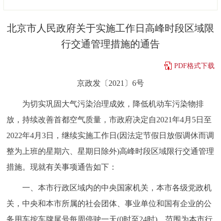
决策公开
专题公开
北京市人民政府关于实施工作日高峰时段区域限
政务服务
行交通管理措施的通告
个人服务
法人服务
部门服务
PDF格式下载
京政发〔2021〕6号
便民服务
利企服务
投资项目
为切实巩固大气污染治理成效，降低机动车污染物排
放，持续改善首都空气质量，市政府决定自2021年4月5日至
中介服务
阳光政务
2022年4月3日，继续实施工作日(因法定节假日放假调休而调
政民互动
整为上班的星期六、星期日除外)高峰时段区域限行交通管理
措施。现就有关事项通告如下：
12345网上接诉即办
我要咨询
我要建议
一、本市行政区域内的中央国家机关，本市各级党政机
参与调查
在线访谈
图说互动
关，中央和本市所属的社会团体、事业单位和国有企业的公
务用车按车牌尾号每周停驶一天(0时至24时)，范围为本市行