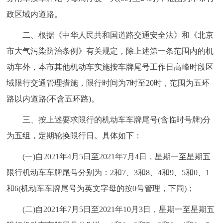
走进北京
政区域内道路。
北京概况
十六区概览
人文北京
二、根据《中华人民共和国道路交通安全法》和《北京
市大气污染防治条例》有关规定，除上述第一条范围内的机
绿色北京
图说北京
视频北京
动车外，本市其他机动车实施按车牌尾号工作日高峰时段区
域限行交通管理措施，限行时间为7时至20时，范围为五环
多语种
路以内道路(不含五环路)。
ENGLISH
한국어
日本語
三、按上述要求限行的机动车车牌尾号(含临时号牌)分
为五组，定期轮换限行日。具体如下：
DEUTSCH
FRANÇAIS
РУССКИЙ ЯЗЫК
(一)自2021年4月5日至2021年7月4日，星期一至星期五
ESPAÑOL
العربية
PORTUGUÊS
限行机动车车牌尾号分别为：2和7、3和8、4和9、5和0、1
和6(机动车车牌尾号为英文字母的按0号管理，下同)；
ITALIANO
(二)自2021年7月5日至2021年10月3日，星期一至星期五