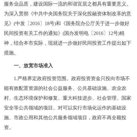
走进北京
服务业品质，建设国际一流的和谐宜居之都具有重要意义。
为深入贯彻《中共中央国务院关于深化投融资体制改革的意
北京概况
十六区概览
人文北京
见》(中发〔2016〕18号)和《国务院办公厅关于进一步做好
民间投资有关工作的通知》(国办发明电〔2016〕12号)精
绿色北京
图说北京
视频北京
神，结合本市实际，现就进一步做好民间投资工作提出如下
多语种
措施。
一、放宽市场准入
ENGLISH
한국어
日本語
1.严格界定政府投资范围。政府投资资金只投向市场不
DEUTSCH
FRANÇAIS
РУССКИЙ ЯЗЫК
能有效配置资源的社会公益服务、公共基础设施、农业农
村、生态环境保护和修复、重大科技进步、社会管理、国家
ESPAÑOL
العربية
PORTUGUÊS
安全等公共领域的项目。对可以实行市场化运作的基础设
施、市政公用和其他公共服务领域项目，政府不再全额投
ITALIANO
资。