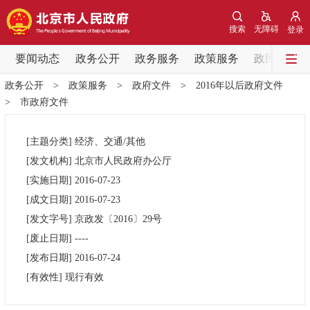
网站地图
搜索
无障碍
登录
要闻动态
要闻动态
政务公开
政务服务
政策服务
政民互动
政务公开
>
政策服务
>
政府文件
>
2016年以后政府文件
党中央精神
国务院信息
中央部委动态
>
市政府文件
北京要闻
会议信息
部门动态
[主题分类]
经济、交通/其他
[发文机构]
北京市人民政府办公厅
各区热点
[实施日期]
2016-07-23
[成文日期]
2016-07-23
政务公开
[发文字号]
京政发
〔2016〕
29号
[废止日期]
----
市领导
机构职能
政策服务
[发布日期]
2016-07-24
[有效性]
现行有效
政策兑现
政策解读
回应关切