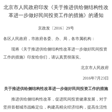
决策公开
专题公开
北京市人民政府印发《关于推进供给侧结构性改
革进一步做好民间投资工作的措施》的通知
政务服务
京政发〔2016〕29号
个人服务
法人服务
部门服务
各区人民政府，市政府各委、办、局，各市属机构：
便民服务
利企服务
投资项目
现将《关于推进供给侧结构性改革进一步做好民间投资
工作的措施》印发给你们，请认真贯彻落实。
中介服务
阳光政务
北京市人民政府
政民互动
2016年7月23日
12345网上接诉即办
我要咨询
我要建议
关于推进供给侧结构性改革进一步做好民间投资工作的措施
推进供给侧结构性改革，促进民间投资健康发展，对于
参与调查
在线访谈
图说互动
坚持首都城市战略定位，构建高精尖经济结构，提高生活性