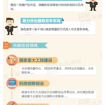
走进北京
北京概况
十六区概览
人文北京
绿色北京
图说北京
视频北京
多语种
ENGLISH
한국어
日本語
DEUTSCH
FRANÇAIS
РУССКИЙ ЯЗЫК
ESPAÑOL
العربية
PORTUGUÊS
ITALIANO