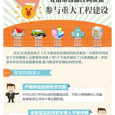
决策公开
专题公开
政务服务
个人服务
法人服务
部门服务
便民服务
利企服务
投资项目
中介服务
阳光政务
政民互动
12345网上接诉即办
我要咨询
我要建议
参与调查
在线访谈
图说互动