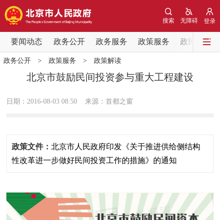
网站地图
搜索
无障碍
登录
要闻动态
要闻动态
政务公开
政务服务
政策服务
政民互动
政务公开
>
政策服务
>
政策解读
党中央精神
国务院信息
中央部委动态
北京市鼓励民间投资参与重大工程建设
北京要闻
会议信息
部门动态
日期：2016-08-03 08:50
来源：首都之窗
各区热点
政策文件：
北京市人民政府印发《关于推进供给侧结构
政务公开
性改革进一步做好民间投资工作的措施》的通知
市领导
机构职能
政策服务
政策兑现
政策解读
回应关切