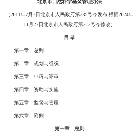
北京市自然科学基金管理办法
走进北京
（2011年7月7日北京市人民政府第235号令发布 根据2024年
北京概况
十六区概览
人文北京
11月27日北京市人民政府第313号令修改）
目 录
绿色北京
图说北京
视频北京
第一章 总则
多语种
第二章 规划与组织
ENGLISH
한국어
日本語
第三章 申请与评审
DEUTSCH
FRANÇAIS
РУССКИЙ ЯЗЫК
第四章 资助与实施
第五章 监督与管理
ESPAÑOL
العربية
PORTUGUÊS
第六章 附则
ITALIANO
第一章 总则