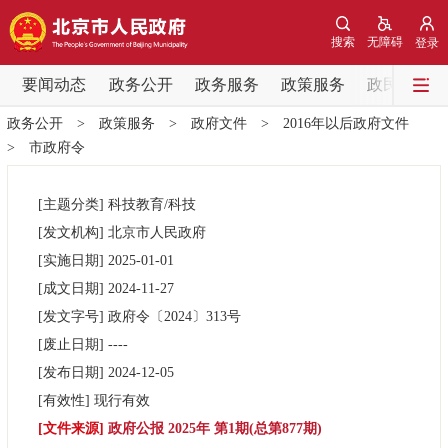
网站地图
搜索
无障碍
登录
要闻动态
要闻动态
政务公开
政务服务
政策服务
政民互动
政务公开
>
政策服务
>
政府文件
>
2016年以后政府文件
党中央精神
国务院信息
中央部委动态
>
市政府令
北京要闻
会议信息
部门动态
[主题分类]
科技教育/科技
[发文机构]
北京市人民政府
各区热点
[实施日期]
2025-01-01
[成文日期]
2024-11-27
政务公开
[发文字号]
政府令
〔2024〕
313号
[废止日期]
----
市领导
机构职能
政策服务
[发布日期]
2024-12-05
[有效性]
现行有效
政策兑现
政策解读
回应关切
[文件来源]
政府公报 2025年 第1期(总第877期)