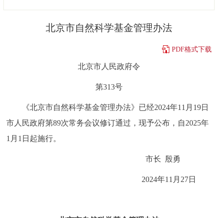
决策公开
专题公开
北京市自然科学基金管理办法
政务服务
PDF格式下载
个人服务
法人服务
部门服务
北京市人民政府令
第313号
便民服务
利企服务
投资项目
《北京市自然科学基金管理办法》已经2024年11月19日
中介服务
阳光政务
市人民政府第89次常务会议修订通过，现予公布，自2025年
1月1日起施行。
政民互动
市长
殷勇
12345网上接诉即办
我要咨询
我要建议
2024年11月27日
参与调查
在线访谈
图说互动