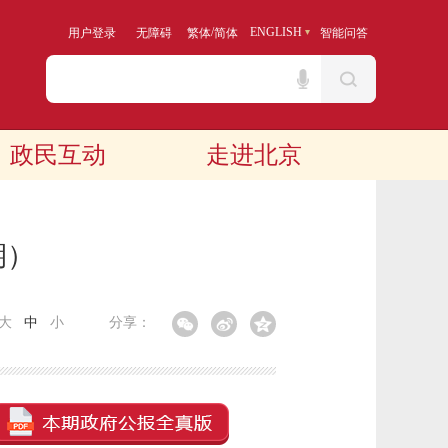
/
ENGLISH
用户登录
无障碍
繁体
简体
智能问答
政民互动
走进北京
期）
大
中
小
分享：