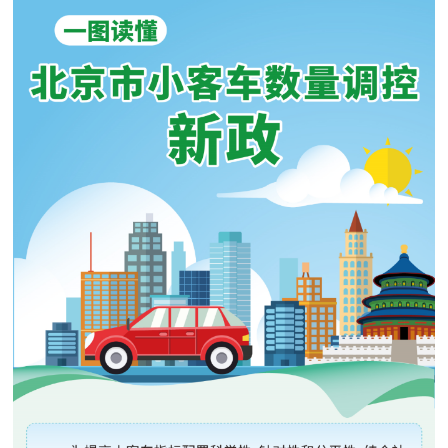
决策公开
专题公开
政务服务
个人服务
法人服务
部门服务
便民服务
利企服务
投资项目
中介服务
阳光政务
政民互动
12345网上接诉即办
我要咨询
我要建议
参与调查
在线访谈
图说互动