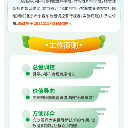
走进北京
北京概况
十六区概览
人文北京
绿色北京
图说北京
视频北京
多语种
ENGLISH
한국어
日本語
DEUTSCH
FRANÇAIS
РУССКИЙ ЯЗЫК
ESPAÑOL
العربية
PORTUGUÊS
ITALIANO