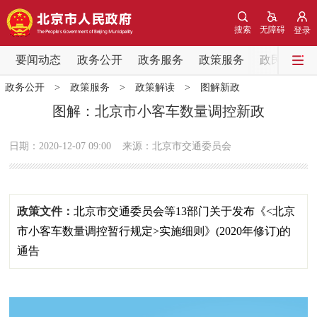
网站地图
搜索
无障碍
登录
要闻动态
要闻动态
政务公开
政务服务
政策服务
政民互动
政务公开
>
政策服务
>
政策解读
>
图解新政
党中央精神
国务院信息
中央部委动态
图解：北京市小客车数量调控新政
北京要闻
会议信息
部门动态
日期：2020-12-07 09:00
来源：北京市交通委员会
各区热点
政策文件：
北京市交通委员会等13部门关于发布《<北京
政务公开
市小客车数量调控暂行规定>实施细则》(2020年修订)的
市领导
机构职能
政策服务
通告
政策兑现
政策解读
回应关切