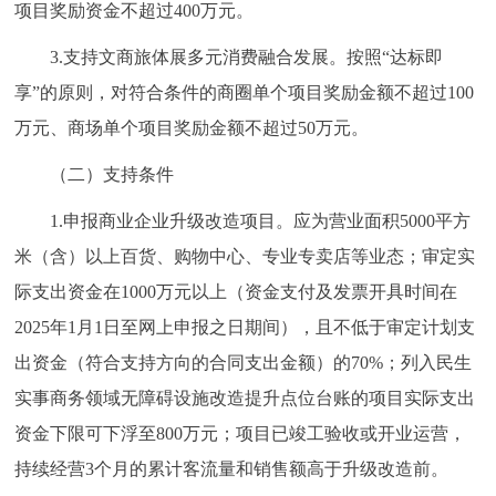
走进北京
项目奖励资金不超过400万元。
3.支持文商旅体展多元消费融合发展。按照“达标即
北京概况
十六区概览
人文北京
享”的原则，对符合条件的商圈单个项目奖励金额不超过100
万元、商场单个项目奖励金额不超过50万元。
绿色北京
图说北京
视频北京
（二）支持条件
多语种
1.申报商业企业升级改造项目。应为营业面积5000平方
ENGLISH
한국어
日本語
米（含）以上百货、购物中心、专业专卖店等业态；审定实
际支出资金在1000万元以上（资金支付及发票开具时间在
DEUTSCH
FRANÇAIS
РУССКИЙ ЯЗЫК
2025年1月1日至网上申报之日期间），且不低于审定计划支
出资金（符合支持方向的合同支出金额）的70%；列入民生
ESPAÑOL
العربية
PORTUGUÊS
实事商务领域无障碍设施改造提升点位台账的项目实际支出
资金下限可下浮至800万元；项目已竣工验收或开业运营，
ITALIANO
持续经营3个月的累计客流量和销售额高于升级改造前。