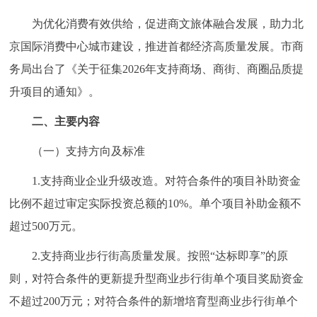
决策公开
专题公开
为优化消费有效供给，促进商文旅体融合发展，助力北
京国际消费中心城市建设，推进首都经济高质量发展。市商
政务服务
务局出台了《关于征集2026年支持商场、商街、商圈品质提
个人服务
法人服务
部门服务
升项目的通知》。
二、主要内容
便民服务
利企服务
投资项目
（一）支持方向及标准
中介服务
阳光政务
1.支持商业企业升级改造。对符合条件的项目补助资金
比例不超过审定实际投资总额的10%。单个项目补助金额不
政民互动
超过500万元。
12345网上接诉即办
我要咨询
我要建议
2.支持商业步行街高质量发展。按照“达标即享”的原
则，对符合条件的更新提升型商业步行街单个项目奖励资金
参与调查
在线访谈
图说互动
不超过200万元；对符合条件的新增培育型商业步行街单个