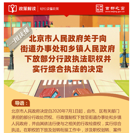
决策公开
专题公开
政务服务
个人服务
法人服务
部门服务
便民服务
利企服务
投资项目
中介服务
阳光政务
政民互动
12345网上接诉即办
我要咨询
我要建议
参与调查
在线访谈
图说互动