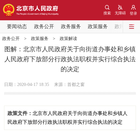
网站地图
搜索
无障碍
登录
要闻动态
要闻动态
政务公开
政务服务
政策服务
政民互动
政务公开
>
政策服务
>
政策解读
党中央精神
国务院信息
中央部委动态
图解：北京市人民政府关于向街道办事处和乡镇
人民政府下放部分行政执法职权并实行综合执法
北京要闻
会议信息
部门动态
的决定
各区热点
日期：2020-04-17 18:35
来源：首都之窗
政务公开
市领导
机构职能
政策服务
政策文件：
北京市人民政府关于向街道办事处和乡镇人
民政府下放部分行政执法职权并实行综合执法的决定
政策兑现
政策解读
回应关切