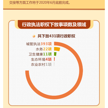
走进北京
北京概况
十六区概览
人文北京
绿色北京
图说北京
视频北京
多语种
ENGLISH
한국어
日本語
DEUTSCH
FRANÇAIS
РУССКИЙ ЯЗЫК
ESPAÑOL
العربية
PORTUGUÊS
ITALIANO