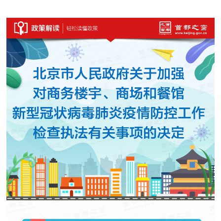
决策公开
专题公开
政务服务
个人服务
法人服务
部门服务
便民服务
利企服务
投资项目
中介服务
阳光政务
政民互动
12345网上接诉即办
我要咨询
我要建议
参与调查
在线访谈
图说互动