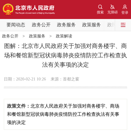
网站地图
搜索
无障碍
登录
要闻动态
要闻动态
政务公开
政务服务
政策服务
政民互动
政务公开
>
政策服务
>
政策解读
党中央精神
国务院信息
中央部委动态
图解：北京市人民政府关于加强对商务楼宇、商
场和餐馆新型冠状病毒肺炎疫情防控工作检查执
北京要闻
会议信息
部门动态
法有关事项的决定
各区热点
日期：2020-02-21 10:26
来源：首都之窗
政务公开
市领导
机构职能
政策服务
政策文件：
北京市人民政府关于加强对商务楼宇、商场
和餐馆新型冠状病毒肺炎疫情防控工作检查执法有关事
政策兑现
政策解读
回应关切
项的决定