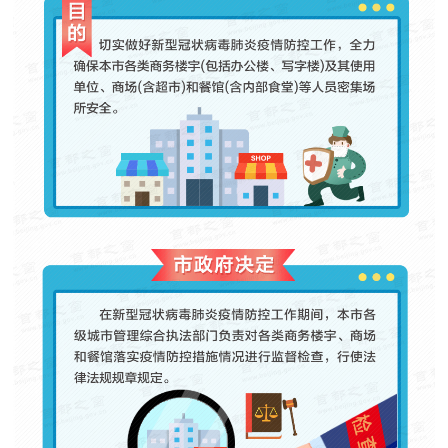
走进北京
北京概况
十六区概览
人文北京
绿色北京
图说北京
视频北京
多语种
ENGLISH
한국어
日本語
DEUTSCH
FRANÇAIS
РУССКИЙ ЯЗЫК
ESPAÑOL
العربية
PORTUGUÊS
ITALIANO