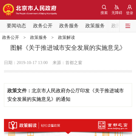
网站地图
搜索
无障碍
登录
要闻动态
要闻动态
政务公开
政务服务
政策服务
政民互动
政务公开
>
政策服务
>
政策解读
党中央精神
国务院信息
中央部委动态
图解《关于推进城市安全发展的实施意见》
北京要闻
会议信息
部门动态
日期：2019-10-17 13:00
来源：首都之窗
各区热点
政策文件：
北京市人民政府办公厅印发《关于推进城市
政务公开
安全发展的实施意见》的通知
市领导
机构职能
政策服务
政策兑现
政策解读
回应关切