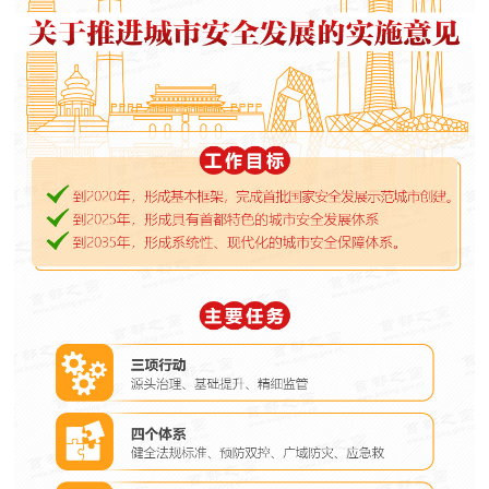
决策公开
专题公开
政务服务
个人服务
法人服务
部门服务
便民服务
利企服务
投资项目
中介服务
阳光政务
政民互动
12345网上接诉即办
我要咨询
我要建议
参与调查
在线访谈
图说互动