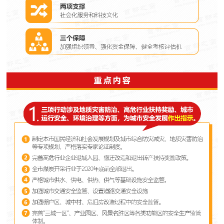
走进北京
北京概况
十六区概览
人文北京
绿色北京
图说北京
视频北京
多语种
ENGLISH
한국어
日本語
DEUTSCH
FRANÇAIS
РУССКИЙ ЯЗЫК
ESPAÑOL
العربية
PORTUGUÊS
ITALIANO