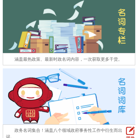
走进北京
北京概况
十六区概览
人文北京
绿色北京
图说北京
视频北京
多语种
涵盖最热政策、最新时政名词内容，一次获取更多干货。
ENGLISH
한국어
日本語
DEUTSCH
FRANÇAIS
РУССКИЙ ЯЗЫК
ESPAÑOL
العربية
PORTUGUÊS
ITALIANO
政务名词集合！涵盖八个领域政府事务性工作中衍生而出的名
词。