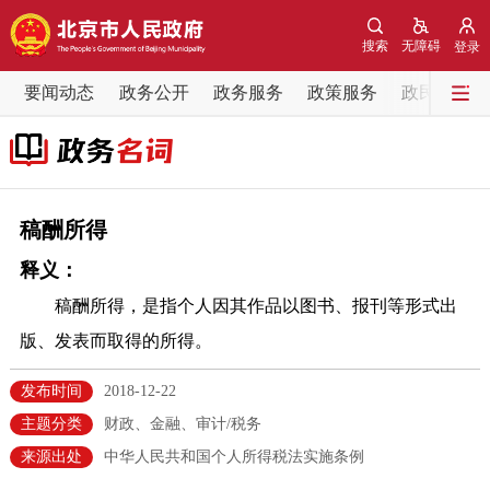
网站地图
搜索
无障碍
登录
要闻动态
要闻动态
政务公开
政务服务
政策服务
政民互动
党中央精神
国务院信息
中央部委动态
北京要闻
会议信息
部门动态
稿酬所得
释义：
各区热点
稿酬所得，是指个人因其作品以图书、报刊等形式出
政务公开
版、发表而取得的所得。
市领导
机构职能
政策服务
发布时间
2018-12-22
主题分类
财政、金融、审计/税务
政策兑现
政策解读
回应关切
来源出处
中华人民共和国个人所得税法实施条例