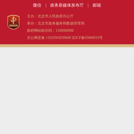
微信
|
政务新媒体发布厅
|
邮箱
决策公开
专题公开
主办：北京市人民政府办公厅
政务服务
承办：北京市政务服务和数据管理局
政府网站标识码：1100000088
个人服务
法人服务
部门服务
京公网安备 11010502039640
京ICP备05060933号
便民服务
利企服务
投资项目
中介服务
阳光政务
政民互动
12345网上接诉即办
我要咨询
我要建议
参与调查
在线访谈
图说互动