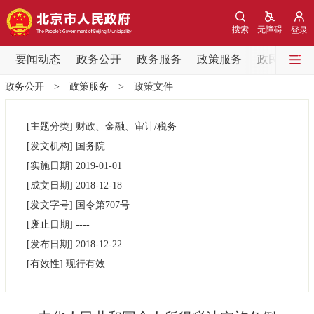
网站地图
搜索
无障碍
登录
要闻动态
要闻动态
政务公开
政务服务
政策服务
政民互动
政务公开
>
政策服务
>
政策文件
党中央精神
国务院信息
中央部委动态
[主题分类]
财政、金融、审计/税务
北京要闻
会议信息
部门动态
[发文机构]
国务院
[实施日期]
2019-01-01
各区热点
[成文日期]
2018-12-18
[发文字号]
国令第
707号
政务公开
[废止日期]
----
[发布日期]
2018-12-22
市领导
机构职能
政策服务
[有效性]
现行有效
政策兑现
政策解读
回应关切