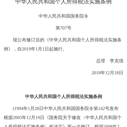
中华人民共和国个人所得税法实施条例
决策公开
专题公开
中华人民共和国国务院令
政务服务
第707号
个人服务
法人服务
部门服务
现公布修订后的《中华人民共和国个人所得税法实施条
例》，自2019年1月1日起施行。
便民服务
利企服务
投资项目
总理 李克强
中介服务
阳光政务
2018年12月18日
政民互动
中华人民共和国个人所得税法实施条例
12345网上接诉即办
我要咨询
我要建议
(1994年1月28日中华人民共和国国务院令第142号发布
参与调查
在线访谈
图说互动
根据2005年12月19日《国务院关于修改〈中华人民共和国个
人所得税法实施条例〉的决定》第一次修订 根据2008年2