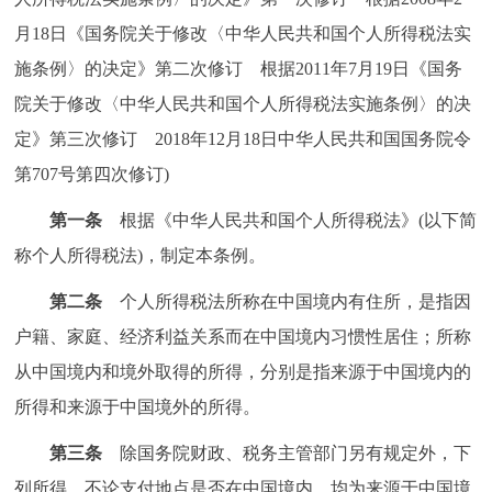
走进北京
月18日《国务院关于修改〈中华人民共和国个人所得税法实
北京概况
十六区概览
人文北京
施条例〉的决定》第二次修订 根据2011年7月19日《国务
院关于修改〈中华人民共和国个人所得税法实施条例〉的决
绿色北京
图说北京
视频北京
定》第三次修订 2018年12月18日中华人民共和国国务院令
第707号第四次修订)
多语种
第一条
根据《中华人民共和国个人所得税法》(以下简
ENGLISH
한국어
日本語
称个人所得税法)，制定本条例。
第二条
个人所得税法所称在中国境内有住所，是指因
DEUTSCH
FRANÇAIS
РУССКИЙ ЯЗЫК
户籍、家庭、经济利益关系而在中国境内习惯性居住；所称
从中国境内和境外取得的所得，分别是指来源于中国境内的
ESPAÑOL
العربية
PORTUGUÊS
所得和来源于中国境外的所得。
ITALIANO
第三条
除国务院财政、税务主管部门另有规定外，下
列所得，不论支付地点是否在中国境内，均为来源于中国境