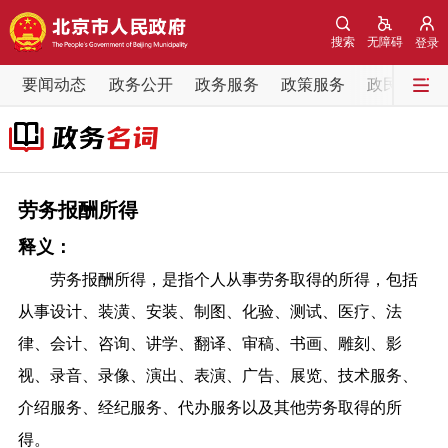
网站地图
搜索
无障碍
登录
要闻动态
要闻动态
政务公开
政务服务
政策服务
政民互动
党中央精神
国务院信息
中央部委动态
北京要闻
会议信息
部门动态
劳务报酬所得
释义：
各区热点
劳务报酬所得，是指个人从事劳务取得的所得，包括
政务公开
从事设计、装潢、安装、制图、化验、测试、医疗、法
律、会计、咨询、讲学、翻译、审稿、书画、雕刻、影
市领导
机构职能
政策服务
视、录音、录像、演出、表演、广告、展览、技术服务、
介绍服务、经纪服务、代办服务以及其他劳务取得的所
政策兑现
政策解读
回应关切
得。