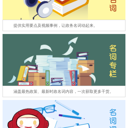
走进北京
北京概况
十六区概览
人文北京
提供实用要点及视频事例，让政务名词动起来。
绿色北京
图说北京
视频北京
多语种
ENGLISH
한국어
日本語
DEUTSCH
FRANÇAIS
РУССКИЙ ЯЗЫК
涵盖最热政策、最新时政名词内容，一次获取更多干货。
ESPAÑOL
العربية
PORTUGUÊS
ITALIANO