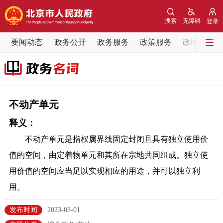
网站地图
搜索
无障碍
登录
要闻动态
要闻动态
政务公开
政务服务
政策服务
政民互动
党中央精神
国务院信息
中央部委动态
北京要闻
会议信息
部门动态
不动产单元
释义：
各区热点
不动产单元是指权属界线固定封闭且具有独立使用价
政务公开
值的空间，由定着物单元和其所在宗地共同组成。独立使
用价值的空间应当足以实现相应的用途，并可以独立利
市领导
机构职能
政策服务
用。
政策兑现
政策解读
回应关切
发布时间
2023-03-01