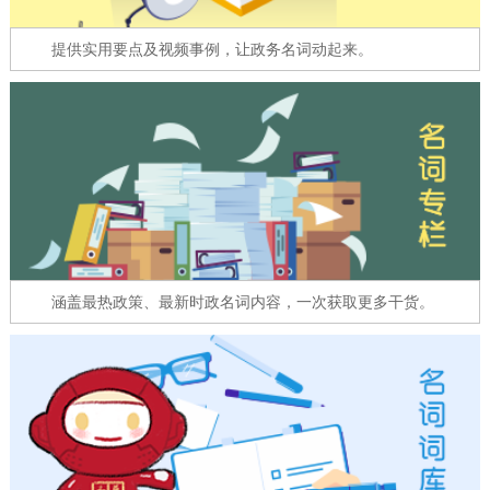
走进北京
提供实用要点及视频事例，让政务名词动起来。
北京概况
十六区概览
人文北京
绿色北京
图说北京
视频北京
多语种
ENGLISH
한국어
日本語
涵盖最热政策、最新时政名词内容，一次获取更多干货。
DEUTSCH
FRANÇAIS
РУССКИЙ ЯЗЫК
ESPAÑOL
العربية
PORTUGUÊS
ITALIANO