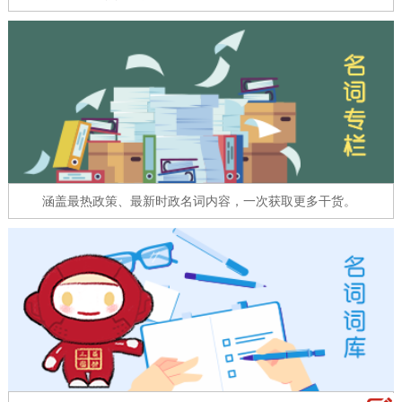
走进北京
北京概况
十六区概览
人文北京
绿色北京
图说北京
视频北京
多语种
ENGLISH
한국어
日本語
涵盖最热政策、最新时政名词内容，一次获取更多干货。
DEUTSCH
FRANÇAIS
РУССКИЙ ЯЗЫК
ESPAÑOL
العربية
PORTUGUÊS
ITALIANO