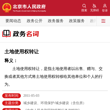
网站地图
搜索
无障碍
登录
要闻动态
要闻动态
政务公开
政务服务
政策服务
政民互动
党中央精神
国务院信息
中央部委动态
北京要闻
会议信息
部门动态
土地使用权转让
释义：
各区热点
土地使用权转让，是指土地使用者以出售、赠与、交
政务公开
换或者其他方式将土地使用权转移给其他单位和个人的行
为。
市领导
机构职能
政策服务
发布时间
2011-05-03
政策兑现
政策解读
回应关切
主题分类
城乡建设、环境保护/城乡建设（含住房）