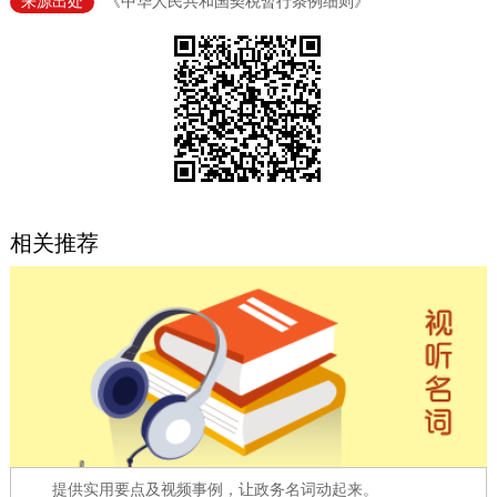
来源出处
《中华人民共和国契税暂行条例细则》
决策公开
专题公开
政务服务
个人服务
法人服务
部门服务
便民服务
利企服务
投资项目
相关推荐
中介服务
阳光政务
政民互动
12345网上接诉即办
我要咨询
我要建议
参与调查
在线访谈
图说互动
提供实用要点及视频事例，让政务名词动起来。