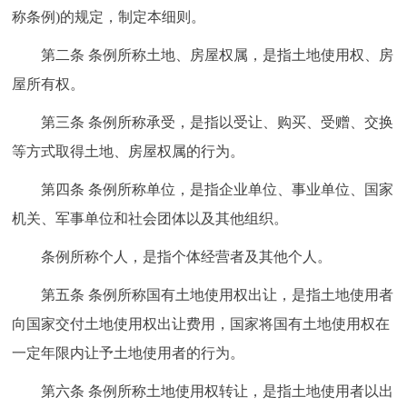
称条例)的规定，制定本细则。
决策公开
专题公开
第二条 条例所称土地、房屋权属，是指土地使用权、房
政务服务
屋所有权。
个人服务
法人服务
部门服务
第三条 条例所称承受，是指以受让、购买、受赠、交换
等方式取得土地、房屋权属的行为。
便民服务
利企服务
投资项目
第四条 条例所称单位，是指企业单位、事业单位、国家
机关、军事单位和社会团体以及其他组织。
中介服务
阳光政务
条例所称个人，是指个体经营者及其他个人。
政民互动
第五条 条例所称国有土地使用权出让，是指土地使用者
12345网上接诉即办
我要咨询
我要建议
向国家交付土地使用权出让费用，国家将国有土地使用权在
一定年限内让予土地使用者的行为。
参与调查
在线访谈
图说互动
第六条 条例所称土地使用权转让，是指土地使用者以出