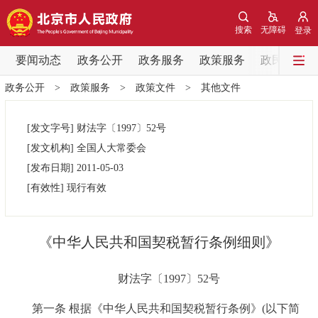
网站地图
搜索
无障碍
登录
要闻动态
要闻动态
政务公开
政务服务
政策服务
政民互动
政务公开
>
政策服务
>
政策文件
>
其他文件
党中央精神
国务院信息
中央部委动态
[发文字号]
财法字
〔1997〕
52号
北京要闻
会议信息
部门动态
[发文机构]
全国人大常委会
[发布日期]
2011-05-03
各区热点
[有效性]
现行有效
政务公开
《中华人民共和国契税暂行条例细则》
市领导
机构职能
政策服务
财法字〔1997〕52号
政策兑现
政策解读
回应关切
第一条 根据《中华人民共和国契税暂行条例》(以下简