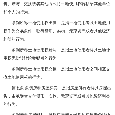
走进北京
售、赠与、交换或者其他方式将土地使用权转移给其他单位
和个人的行为。
北京概况
十六区概览
人文北京
条例所称土地使用权出售，是指土地使用者以土地使用
权作为交易条件，取得货币、实物、无形资产或者其他经济
绿色北京
图说北京
视频北京
利益的行为。
多语种
条例所称土地使用权赠与，是指土地使用者将其土地使
ENGLISH
한국어
日本語
用权无偿转让给受赠者的行为。
条例所称土地使用权交换，是指土地使用者之间相互交
DEUTSCH
FRANÇAIS
РУССКИЙ ЯЗЫК
换土地使用权的行为。
ESPAÑOL
العربية
PORTUGUÊS
第七条 条例所称房屋买卖，是指房屋所有者将其房屋出
售，由承受者交付货币、实物、无形资产或者其他经济利益
ITALIANO
的行为。