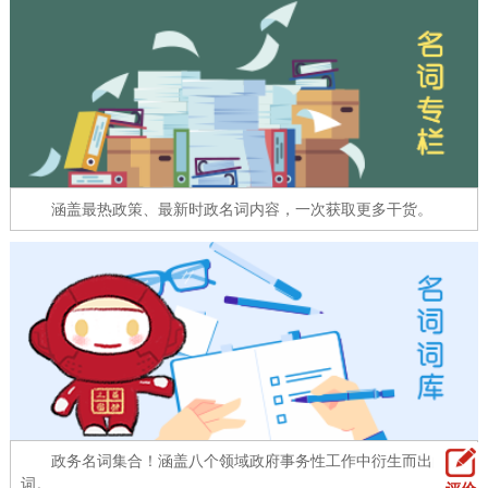
走进北京
北京概况
十六区概览
人文北京
绿色北京
图说北京
视频北京
多语种
涵盖最热政策、最新时政名词内容，一次获取更多干货。
ENGLISH
한국어
日本語
DEUTSCH
FRANÇAIS
РУССКИЙ ЯЗЫК
ESPAÑOL
العربية
PORTUGUÊS
ITALIANO
政务名词集合！涵盖八个领域政府事务性工作中衍生而出的名
词。