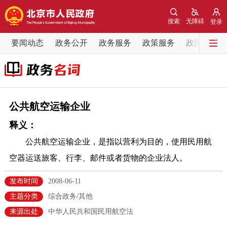
网站地图
搜索
无障碍
登录
要闻动态
要闻动态
政务公开
政务服务
政策服务
政民互动
党中央精神
国务院信息
中央部委动态
北京要闻
会议信息
部门动态
公共航空运输企业
释义：
各区热点
公共航空运输企业，是指以营利为目的，使用民用航
政务公开
空器运送旅客、行李、邮件或者货物的企业法人。
市领导
机构职能
政策服务
发布时间
2008-06-11
主题分类
综合政务/其他
政策兑现
政策解读
回应关切
来源出处
中华人民共和国民用航空法