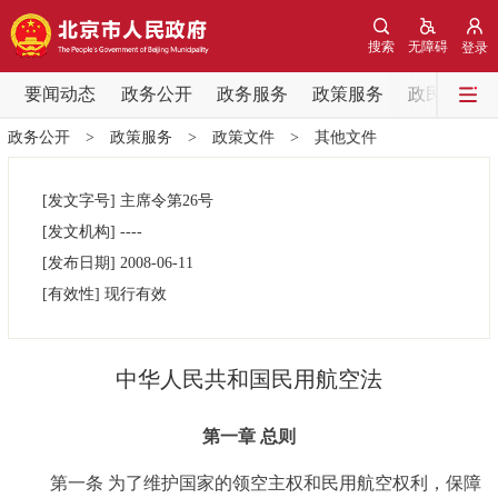
网站地图
搜索
无障碍
登录
要闻动态
要闻动态
政务公开
政务服务
政策服务
政民互动
政务公开
>
政策服务
>
政策文件
>
其他文件
党中央精神
国务院信息
中央部委动态
[发文字号]
主席令第
26号
北京要闻
会议信息
部门动态
[发文机构]
----
[发布日期]
2008-06-11
各区热点
[有效性]
现行有效
政务公开
中华人民共和国民用航空法
市领导
机构职能
政策服务
第一章 总则
政策兑现
政策解读
回应关切
第一条 为了维护国家的领空主权和民用航空权利，保障