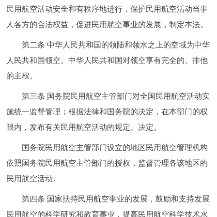
民用航空活动安全和有秩序地进行，保护民用航空活动当事
决策公开
专题公开
人各方的合法权益，促进民用航空事业的发展，制定本法。
政务服务
第二条 中华人民共和国的领陆和领水之上的空域为中华
人民共和国领空。中华人民共和国对领空享有完全的、排他
个人服务
法人服务
部门服务
的主权。
便民服务
利企服务
投资项目
第三条 国务院民用航空主管部门对全国民用航空活动实
施统一监督管理；根据法律和国务院的决定，在本部门的权
中介服务
阳光政务
限内，发布有关民用航空活动的规定、决定。
政民互动
国务院民用航空主管部门设立的地区民用航空管理机构
依照国务院民用航空主管部门的授权，监督管理各该地区的
12345网上接诉即办
我要咨询
我要建议
民用航空活动。
参与调查
在线访谈
图说互动
第四条 国家扶持民用航空事业的发展，鼓励和支持发展
民用航空的科学研究和教育事业，提高民用航空科学技术水