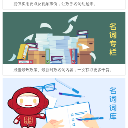
走进北京
提供实用要点及视频事例，让政务名词动起来。
北京概况
十六区概览
人文北京
绿色北京
图说北京
视频北京
多语种
ENGLISH
한국어
日本語
涵盖最热政策、最新时政名词内容，一次获取更多干货。
DEUTSCH
FRANÇAIS
РУССКИЙ ЯЗЫК
ESPAÑOL
العربية
PORTUGUÊS
ITALIANO