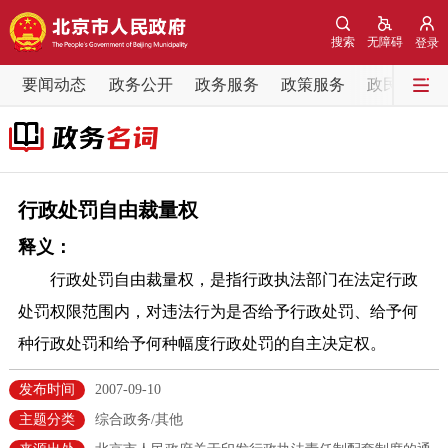
网站地图
搜索
无障碍
登录
要闻动态
要闻动态
政务公开
政务服务
政策服务
政民互动
党中央精神
国务院信息
中央部委动态
北京要闻
会议信息
部门动态
行政处罚自由裁量权
释义：
各区热点
行政处罚自由裁量权，是指行政执法部门在法定行政
政务公开
处罚权限范围内，对违法行为是否给予行政处罚、给予何
种行政处罚和给予何种幅度行政处罚的自主决定权。
市领导
机构职能
政策服务
发布时间
2007-09-10
政策兑现
政策解读
回应关切
主题分类
综合政务/其他