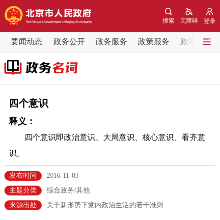
网站地图
搜索
无障碍
登录
要闻动态
要闻动态
政务公开
政务服务
政策服务
政民互动
党中央精神
国务院信息
中央部委动态
北京要闻
会议信息
部门动态
四个意识
释义：
各区热点
四个意识即政治意识、大局意识、核心意识、看齐意
政务公开
识。
市领导
机构职能
政策服务
发布时间
2016-11-03
主题分类
综合政务/其他
政策兑现
政策解读
回应关切
来源出处
关于新形势下党内政治生活的若干准则