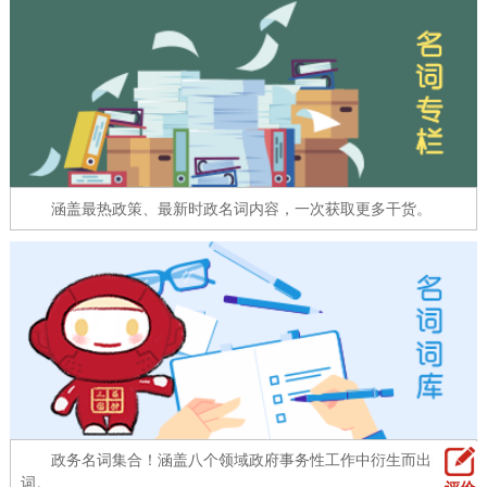
走进北京
北京概况
十六区概览
人文北京
绿色北京
图说北京
视频北京
多语种
涵盖最热政策、最新时政名词内容，一次获取更多干货。
ENGLISH
한국어
日本語
DEUTSCH
FRANÇAIS
РУССКИЙ ЯЗЫК
ESPAÑOL
العربية
PORTUGUÊS
ITALIANO
政务名词集合！涵盖八个领域政府事务性工作中衍生而出的名
词。