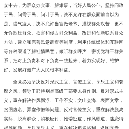
众中去，为群众办实事、解难事，当好人民公仆。坚持问政
于民、问需于民、问计于民，决不允许在群众面前自以为
是、盛气凌人，决不允许当官做老爷、漠视群众疾苦，更不
允许欺压群众、损害和侵占群众利益。改进和创新联系群众
方法，建立和完善民意调查等制度，利用传统媒体和互联网
等各种渠道了解社情民意，倾听群众呼声，密切党群干群关
系，把对上负责和对下负责一致起来，着力实现好、维护
好、发展好最广大人民根本利益。
全党必须坚决反对形式主义、官僚主义、享乐主义和奢
靡之风，领导干部特别是高级干部要以身作则。反对形式主
义，重在解决作风飘浮、工作不实，文山会海、表面文章，
贪图虚名、弄虚作假等问题。反对官僚主义，重在解决脱离
实际、脱离群众，消极应付、推诿扯皮，作风霸道、迷恋特
权等问题。反对享乐主义，重在解决追名逐利、贪图享受，