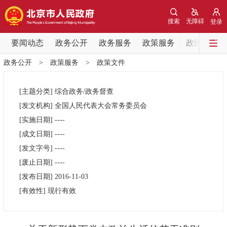
网站地图
搜索
无障碍
登录
要闻动态
要闻动态
政务公开
政务服务
政策服务
政民互动
政务公开
>
政策服务
>
政策文件
党中央精神
国务院信息
中央部委动态
[主题分类]
综合政务/政务督查
北京要闻
会议信息
部门动态
[发文机构]
全国人民代表大会常务委员会
[实施日期]
----
各区热点
[成文日期]
----
[发文字号]
----
政务公开
[废止日期]
----
[发布日期]
2016-11-03
市领导
机构职能
政策服务
[有效性]
现行有效
政策兑现
政策解读
回应关切