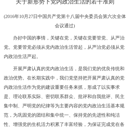
关于新形势下党内政治生活的若干准则
决策公开
专题公开
(2016年10月27日中国共产党第十八届中央委员会第六次全体
政务服务
会议通过)
个人服务
法人服务
部门服务
办好中国的事情，关键在党，关键在党要管党、从严治
党。党要管党必须从党内政治生活管起，从严治党必须从党
便民服务
利企服务
投资项目
内政治生活严起。
开展严肃认真的党内政治生活，是我们党的优良传统和
中介服务
阳光政务
政治优势。在长期实践中，我们党坚持把开展严肃认真的党
政民互动
内政治生活作为党的建设重要任务来抓，形成了以实事求
是、理论联系实际、密切联系群众、批评和自我批评、民主
12345网上接诉即办
我要咨询
我要建议
集中制、严明党的纪律等为主要内容的党内政治生活基本规
范，为巩固党的团结和集中统一、保持党的先进性和纯洁
参与调查
在线访谈
图说互动
性、增强党的生机活力积累了丰富经验，为保证完成党在各