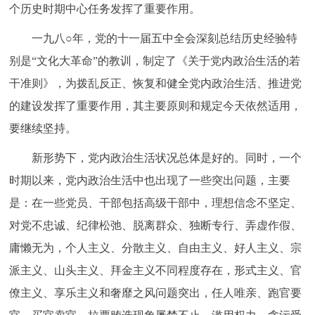
走进北京
个历史时期中心任务发挥了重要作用。
一九八○年，党的十一届五中全会深刻总结历史经验特
北京概况
十六区概览
人文北京
别是“文化大革命”的教训，制定了《关于党内政治生活的若
干准则》，为拨乱反正、恢复和健全党内政治生活、推进党
绿色北京
图说北京
视频北京
的建设发挥了重要作用，其主要原则和规定今天依然适用，
多语种
要继续坚持。
ENGLISH
한국어
日本語
新形势下，党内政治生活状况总体是好的。同时，一个
时期以来，党内政治生活中也出现了一些突出问题，主要
DEUTSCH
FRANÇAIS
РУССКИЙ ЯЗЫК
是：在一些党员、干部包括高级干部中，理想信念不坚定、
对党不忠诚、纪律松弛、脱离群众、独断专行、弄虚作假、
ESPAÑOL
العربية
PORTUGUÊS
庸懒无为，个人主义、分散主义、自由主义、好人主义、宗
派主义、山头主义、拜金主义不同程度存在，形式主义、官
ITALIANO
僚主义、享乐主义和奢靡之风问题突出，任人唯亲、跑官要