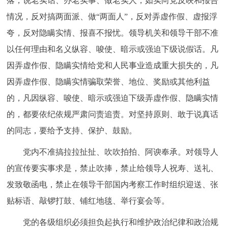
落，说老实话、办老实事、做老实人，如实向党反映和报告
情况，反对搞两面派、做“两面人”，反对弄虚作假、虚报浮
夸，反对隐瞒实情、报喜不报忧。领导机关和领导干部不准
以任何理由和名义纵容、唆使、暗示或强迫下级说假话。凡
因弄虚作假、隐瞒实情给党和人民事业造成重大损失的，凡
因弄虚作假、隐瞒实情骗取荣誉、地位、奖励或其他利益
的，凡因纵容、唆使、暗示或强迫下级弄虚作假、隐瞒实情
的，都要依纪依规严肃问责追责。对坚持原则、敢于说真话
的同志，要给予支持、保护、鼓励。
党内不准搞拉拉扯扯、吹吹拍拍、阿谀奉承。对领导人
的宣传要实事求是，禁止吹捧，禁止给领导人祝寿、送礼、
发致敬函电，禁止在领导干部国内考察工作时组织迎送、张
贴标语、敲锣打鼓、铺红地毯、举行宴会等。
党的各级组织必须担负起执行和维护政治纪律和政治规