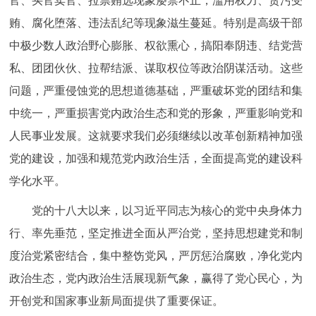
官、买官卖官、拉票贿选现象屡禁不止，滥用权力、贪污受
回到顶部
贿、腐化堕落、违法乱纪等现象滋生蔓延。特别是高级干部
中极少数人政治野心膨胀、权欲熏心，搞阳奉阴违、结党营
私、团团伙伙、拉帮结派、谋取权位等政治阴谋活动。这些
问题，严重侵蚀党的思想道德基础，严重破坏党的团结和集
中统一，严重损害党内政治生态和党的形象，严重影响党和
人民事业发展。这就要求我们必须继续以改革创新精神加强
党的建设，加强和规范党内政治生活，全面提高党的建设科
学化水平。
党的十八大以来，以习近平同志为核心的党中央身体力
行、率先垂范，坚定推进全面从严治党，坚持思想建党和制
度治党紧密结合，集中整饬党风，严厉惩治腐败，净化党内
政治生态，党内政治生活展现新气象，赢得了党心民心，为
开创党和国家事业新局面提供了重要保证。