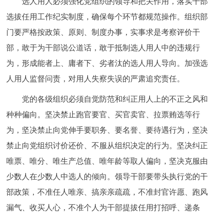
选人用人必须强化党组织的领导和把关作用，落实干部
选拔任用工作纪实制度，确保每个环节都规范操作。组织部
门要严格按政策、原则、制度办事，实事求是考察评价干
部，敢于为干部说公道话，敢于抵制选人用人中的违规行
为，形成能者上、庸者下、劣者汰的选人用人导向。加强选
人用人监督问责，对用人失察失误的严肃追究责任。
党的各级组织必须自觉防范和纠正用人上的不正之风和
种种偏向。坚决禁止跑官要官、买官卖官、拉票贿选等行
为，坚决禁止向党伸手要职务、要名誉、要待遇行为，坚决
禁止向党组织讨价还价、不服从组织决定的行为。坚决纠正
唯票、唯分、唯生产总值、唯年龄等取人偏向，坚决克服由
少数人在少数人中选人的倾向。领导干部要带头执行党的干
部政策，不准任人唯亲、搞亲亲疏疏，不准封官许愿、跑风
漏气、收买人心，不准个人为干部提拔任用打招呼、递条