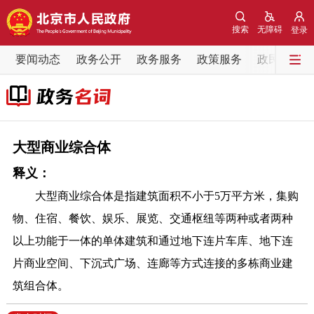
网站地图
搜索
无障碍
登录
要闻动态
要闻动态
政务公开
政务服务
政策服务
政民互动
党中央精神
国务院信息
中央部委动态
北京要闻
会议信息
部门动态
大型商业综合体
释义：
各区热点
大型商业综合体是指建筑面积不小于5万平方米，集购
政务公开
物、住宿、餐饮、娱乐、展览、交通枢纽等两种或者两种
以上功能于一体的单体建筑和通过地下连片车库、地下连
市领导
机构职能
政策服务
片商业空间、下沉式广场、连廊等方式连接的多栋商业建
筑组合体。
政策兑现
政策解读
回应关切