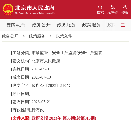
网站地图
搜索
无障碍
登录
要闻动态
要闻动态
政务公开
政务服务
政策服务
政民互动
政务公开
>
政策服务
>
政策文件
党中央精神
国务院信息
中央部委动态
[主题分类]
市场监管、安全生产监管/安全生产监管
北京要闻
会议信息
部门动态
[发文机构]
北京市人民政府
[实施日期]
2023-09-01
各区热点
[成文日期]
2023-07-19
[发文字号]
政府令
〔2023〕
310号
政务公开
[废止日期]
----
[发布日期]
2023-07-21
市领导
机构职能
政策服务
[有效性]
现行有效
[文件来源]
政府公报 2023年 第35期(总第815期)
政策兑现
政策解读
回应关切