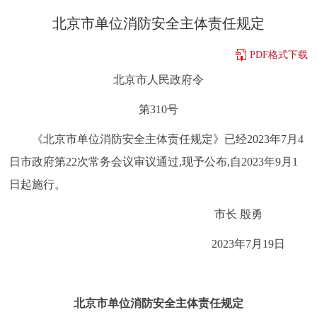
决策公开
专题公开
北京市单位消防安全主体责任规定
政务服务
PDF格式下载
北京市人民政府令
个人服务
法人服务
部门服务
第310号
便民服务
利企服务
投资项目
《北京市单位消防安全主体责任规定》已经2023年7月4
日市政府第22次常务会议审议通过,现予公布,自2023年9月1
中介服务
阳光政务
日起施行。
政民互动
市长 殷勇
2023年7月19日
12345网上接诉即办
我要咨询
我要建议
参与调查
在线访谈
图说互动
北京市单位消防安全主体责任规定