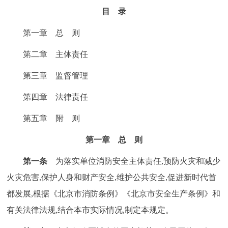
走进北京
目 录
北京概况
十六区概览
人文北京
第一章 总 则
第二章 主体责任
绿色北京
图说北京
视频北京
第三章 监督管理
多语种
第四章 法律责任
ENGLISH
한국어
日本語
第五章 附 则
第一章 总 则
DEUTSCH
FRANÇAIS
РУССКИЙ ЯЗЫК
第一条
为落实单位消防安全主体责任,预防火灾和减少
ESPAÑOL
العربية
PORTUGUÊS
火灾危害,保护人身和财产安全,维护公共安全,促进新时代首
都发展,根据《北京市消防条例》《北京市安全生产条例》和
ITALIANO
有关法律法规,结合本市实际情况,制定本规定。