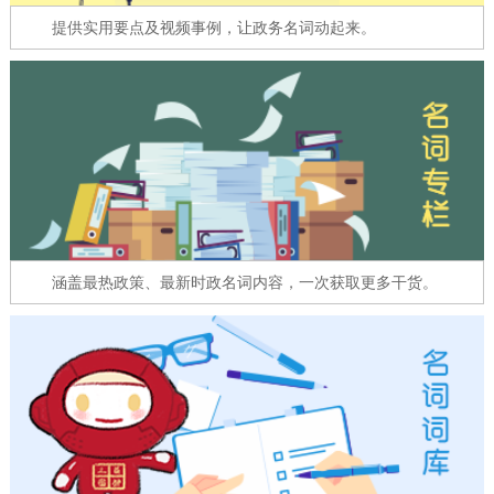
走进北京
提供实用要点及视频事例，让政务名词动起来。
北京概况
十六区概览
人文北京
绿色北京
图说北京
视频北京
多语种
ENGLISH
한국어
日本語
涵盖最热政策、最新时政名词内容，一次获取更多干货。
DEUTSCH
FRANÇAIS
РУССКИЙ ЯЗЫК
ESPAÑOL
العربية
PORTUGUÊS
ITALIANO