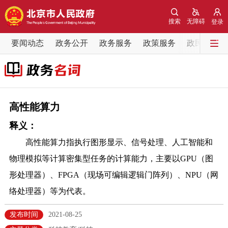
网站地图
搜索
无障碍
登录
要闻动态
要闻动态
政务公开
政务服务
政策服务
政民互动
党中央精神
国务院信息
中央部委动态
北京要闻
会议信息
部门动态
高性能算力
释义：
各区热点
高性能算力指执行图形显示、信号处理、人工智能和
政务公开
物理模拟等计算密集型任务的计算能力，主要以GPU（图
形处理器）、FPGA（现场可编辑逻辑门阵列）、NPU（网
市领导
机构职能
政策服务
络处理器）等为代表。
政策兑现
政策解读
回应关切
发布时间
2021-08-25