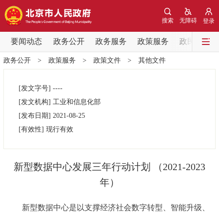
网站地图
搜索
无障碍
登录
要闻动态
要闻动态
政务公开
政务服务
政策服务
政民互动
政务公开
>
政策服务
>
政策文件
>
其他文件
党中央精神
国务院信息
中央部委动态
[发文字号]
----
北京要闻
会议信息
部门动态
[发文机构]
工业和信息化部
[发布日期]
2021-08-25
各区热点
[有效性]
现行有效
政务公开
新型数据中心发展三年行动计划 （2021-2023
市领导
机构职能
政策服务
年）
政策兑现
政策解读
回应关切
新型数据中心是以支撑经济社会数字转型、智能升级、