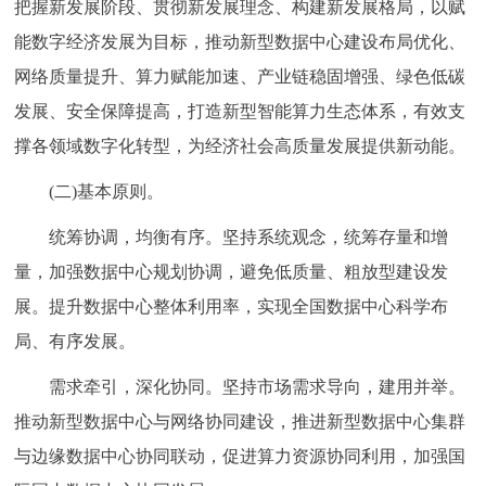
把握新发展阶段、贯彻新发展理念、构建新发展格局，以赋
走进北京
能数字经济发展为目标，推动新型数据中心建设布局优化、
北京概况
十六区概览
人文北京
网络质量提升、算力赋能加速、产业链稳固增强、绿色低碳
发展、安全保障提高，打造新型智能算力生态体系，有效支
绿色北京
图说北京
视频北京
撑各领域数字化转型，为经济社会高质量发展提供新动能。
多语种
(二)基本原则。
统筹协调，均衡有序。坚持系统观念，统筹存量和增
ENGLISH
한국어
日本語
量，加强数据中心规划协调，避免低质量、粗放型建设发
DEUTSCH
FRANÇAIS
РУССКИЙ ЯЗЫК
展。提升数据中心整体利用率，实现全国数据中心科学布
局、有序发展。
ESPAÑOL
العربية
PORTUGUÊS
需求牵引，深化协同。坚持市场需求导向，建用并举。
推动新型数据中心与网络协同建设，推进新型数据中心集群
ITALIANO
与边缘数据中心协同联动，促进算力资源协同利用，加强国