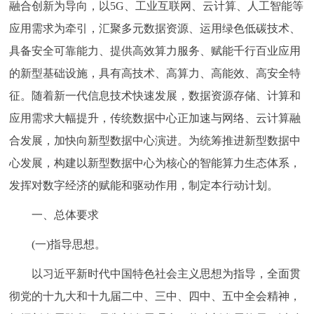
融合创新为导向，以5G、工业互联网、云计算、人工智能等
决策公开
专题公开
应用需求为牵引，汇聚多元数据资源、运用绿色低碳技术、
具备安全可靠能力、提供高效算力服务、赋能千行百业应用
政务服务
的新型基础设施，具有高技术、高算力、高能效、高安全特
个人服务
法人服务
部门服务
征。随着新一代信息技术快速发展，数据资源存储、计算和
应用需求大幅提升，传统数据中心正加速与网络、云计算融
便民服务
利企服务
投资项目
合发展，加快向新型数据中心演进。为统筹推进新型数据中
心发展，构建以新型数据中心为核心的智能算力生态体系，
中介服务
阳光政务
发挥对数字经济的赋能和驱动作用，制定本行动计划。
政民互动
一、总体要求
12345网上接诉即办
我要咨询
我要建议
(一)指导思想。
以习近平新时代中国特色社会主义思想为指导，全面贯
参与调查
在线访谈
图说互动
彻党的十九大和十九届二中、三中、四中、五中全会精神，