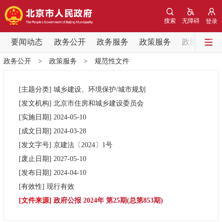
网站地图
搜索
无障碍
登录
要闻动态
要闻动态
政务公开
政务服务
政策服务
政民互动
政务公开
>
政策服务
>
规范性文件
党中央精神
国务院信息
中央部委动态
[主题分类]
城乡建设、环境保护/城市规划
北京要闻
会议信息
部门动态
[发文机构]
北京市住房和城乡建设委员会
[实施日期]
2024-05-10
各区热点
[成文日期]
2024-03-28
[发文字号]
京建法
〔2024〕
1号
政务公开
[废止日期]
2027-05-10
[发布日期]
2024-04-10
市领导
机构职能
政策服务
[有效性]
现行有效
[文件来源]
政府公报 2024年 第25期(总第853期)
政策兑现
政策解读
回应关切