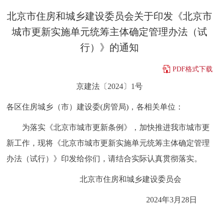
决策公开
专题公开
北京市住房和城乡建设委员会关于印发《北京市
城市更新实施单元统筹主体确定管理办法（试
政务服务
行）》的通知
个人服务
法人服务
部门服务
PDF格式下载
京建法〔2024〕1号
便民服务
利企服务
投资项目
各区住房城乡（市）建设委(房管局)，各相关单位：
中介服务
阳光政务
为落实《北京市城市更新条例》，加快推进我市城市更
新工作，现将《北京市城市更新实施单元统筹主体确定管理
政民互动
办法（试行）》印发给你们，请结合实际认真贯彻落实。
12345网上接诉即办
我要咨询
我要建议
北京市住房和城乡建设委员会
参与调查
在线访谈
图说互动
2024年3月28日