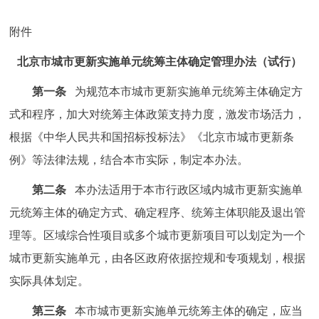
走进北京
附件
北京概况
十六区概览
人文北京
北京市城市更新实施单元统筹主体确定管理办法（试行）
绿色北京
图说北京
视频北京
第一条
为规范本市城市更新实施单元统筹主体确定方
式和程序，加大对统筹主体政策支持力度，激发市场活力，
多语种
根据《中华人民共和国招标投标法》《北京市城市更新条
ENGLISH
한국어
日本語
例》等法律法规，结合本市实际，制定本办法。
第二条
本办法适用于本市行政区域内城市更新实施单
DEUTSCH
FRANÇAIS
РУССКИЙ ЯЗЫК
元统筹主体的确定方式、确定程序、统筹主体职能及退出管
理等。区域综合性项目或多个城市更新项目可以划定为一个
ESPAÑOL
العربية
PORTUGUÊS
城市更新实施单元，由各区政府依据控规和专项规划，根据
实际具体划定。
ITALIANO
第三条
本市城市更新实施单元统筹主体的确定，应当