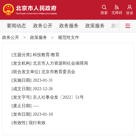
网站地图
搜索
无障碍
登录
要闻动态
要闻动态
政务公开
政务服务
政策服务
政民互动
政务公开
>
政策服务
>
规范性文件
党中央精神
国务院信息
中央部委动态
[主题分类]
科技教育/教育
北京要闻
会议信息
部门动态
[发文机构]
北京市人力资源和社会保障局
[联合发文单位]
北京市教育委员会
各区热点
[实施日期]
2023-01-31
[成文日期]
2022-12-26
政务公开
[发文字号]
京人社事业发
〔2022〕
51号
[废止日期]
----
市领导
机构职能
政策服务
[发布日期]
2023-01-10
[有效性]
现行有效
政策兑现
政策解读
回应关切