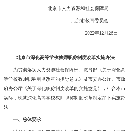
走进北京
北京市人力资源和社会保障局
北京概况
十六区概览
人文北京
北京市教育委员会
2022年12月26日
绿色北京
图说北京
视频北京
多语种
北京市深化高等学校教师职称制度改革实施办法
ENGLISH
한국어
日本語
为贯彻落实人力资源社会保障部、教育部《关于深化高
等学校教师职称制度改革的指导意见》及市委办公厅、市政
DEUTSCH
FRANÇAIS
РУССКИЙ ЯЗЫК
府办公厅《关于深化职称制度改革的实施意见》，结合本市
实际，现就深化高等学校教师职称制度改革制定如下实施办
ESPAÑOL
العربية
PORTUGUÊS
法。
ITALIANO
一、总体要求