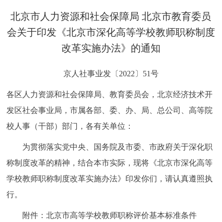
决策公开
专题公开
北京市人力资源和社会保障局 北京市教育委员
会关于印发《北京市深化高等学校教师职称制度
政务服务
改革实施办法》的通知
个人服务
法人服务
部门服务
京人社事业发〔2022〕51号
便民服务
利企服务
投资项目
各区人力资源和社会保障局、教育委员会，北京经济技术开
发区社会事业局，市属各部、委、办、局、总公司、高等院
中介服务
阳光政务
校人事（干部）部门，各有关单位：
政民互动
为贯彻落实党中央、国务院及市委、市政府关于深化职
称制度改革的精神，结合本市实际，现将《北京市深化高等
12345网上接诉即办
我要咨询
我要建议
学校教师职称制度改革实施办法》印发你们，请认真遵照执
行。
参与调查
在线访谈
图说互动
附件：北京市高等学校教师职称评价基本标准条件