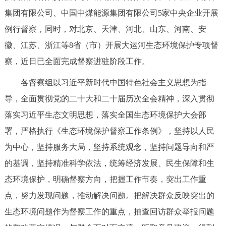
集团有限公司、中国中煤能源集团有限公司5家中央企业开展
决策公开
专题公开
例行督察，同时，对北京、天津、河北、山东、河南、安
政务服务
徽、江苏、浙江等8省（市）开展大运河生态环境保护专项督
察，近日已全面完成督察进驻阶段工作。
个人服务
法人服务
部门服务
各督察组以习近平新时代中国特色社会主义思想为指
便民服务
利企服务
投资项目
导，全面贯彻党的二十大和二十届历次全会精神，深入贯彻
落实习近平生态文明思想，落实全国生态环境保护大会部
中介服务
阳光政务
署，严格执行《生态环境保护督察工作条例》，坚持以人民
为中心，坚持服务大局，坚持系统观念，坚持问题导向和严
政民互动
的基调，坚持精准科学依法，统筹经济发展、民生保障和生
12345网上接诉即办
我要咨询
我要建议
态环境保护，明确督察方向，把握工作节奏，突出工作重
点，努力发现问题，推动解决问题。把解决群众反映突出的
参与调查
在线访谈
图说互动
生态环境问题作为督察工作的重点，抽查回访群众举报问题