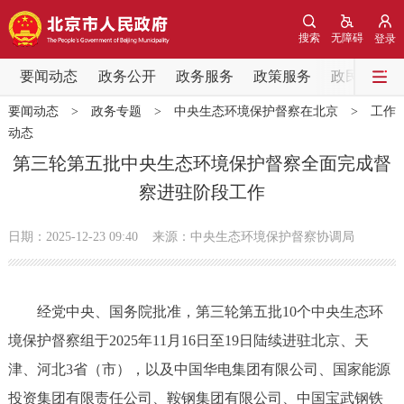
网站地图
搜索
无障碍
登录
要闻动态
要闻动态
政务公开
政务服务
政策服务
政民互动
要闻动态
>
政务专题
>
中央生态环境保护督察在北京
>
工作
党中央精神
国务院信息
中央部委动态
动态
第三轮第五批中央生态环境保护督察全面完成督
北京要闻
会议信息
部门动态
察进驻阶段工作
各区热点
日期：2025-12-23 09:40
来源：中央生态环境保护督察协调局
政务公开
经党中央、国务院批准，第三轮第五批10个中央生态环
市领导
机构职能
政策服务
境保护督察组于2025年11月16日至19日陆续进驻北京、天
津、河北3省（市），以及中国华电集团有限公司、国家能源
政策兑现
政策解读
回应关切
投资集团有限责任公司、鞍钢集团有限公司、中国宝武钢铁