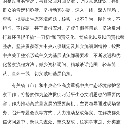
的整改落实情况，与群众面对面交流，听取意见建议，得到
走进北京
群众的肯定和称赞。坚持动真碰硬，深入一线、深入现场，
北京概况
十六区概览
人文北京
查实一批突出生态环境问题，核实一批不作为、慢作为，不
担当、不碰硬，甚至敷衍应对、弄虚作假等问题，坚决反对
绿色北京
图说北京
视频北京
打着环保幌子搞“一刀切”和问责泛化、简单化以及以问责代替
整改。坚决贯彻落实中央八项规定及其实施细则精神，按照
多语种
中央关于整治形式主义为基层减负部署要求，不断改进和优
ENGLISH
한국어
日本語
化督察流程方法，减少资料调阅、精减谈话范围，轻车简
从、直奔一线，切实减轻基层负担。
DEUTSCH
FRANÇAIS
РУССКИЙ ЯЗЫК
有关省（市）和中央企业高度重视中央生态环境保护督
察工作，将督察作为坚决贯彻习近平生态文明思想的重要内
ESPAÑOL
العربية
PORTUGUÊS
容，作为推动高质量发展的重要契机，主要领导通过现场督
办、召开专题会议等方式，大力推动整改落实。在解决群众
ITALIANO
信访问题中，既认真查处、坚决整改，也实事求是、分类施