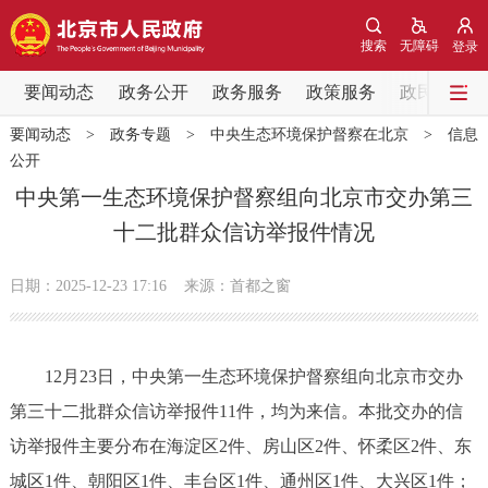
网站地图
搜索
无障碍
登录
要闻动态
要闻动态
政务公开
政务服务
政策服务
政民互动
要闻动态
>
政务专题
>
中央生态环境保护督察在北京
>
信息
党中央精神
国务院信息
中央部委动态
公开
中央第一生态环境保护督察组向北京市交办第三
北京要闻
会议信息
部门动态
十二批群众信访举报件情况
各区热点
日期：2025-12-23 17:16
来源：首都之窗
政务公开
12月23日，中央第一生态环境保护督察组向北京市交办
市领导
机构职能
政策服务
第三十二批群众信访举报件11件，均为来信。本批交办的信
访举报件主要分布在海淀区2件、房山区2件、怀柔区2件、东
政策兑现
政策解读
回应关切
城区1件、朝阳区1件、丰台区1件、通州区1件、大兴区1件；