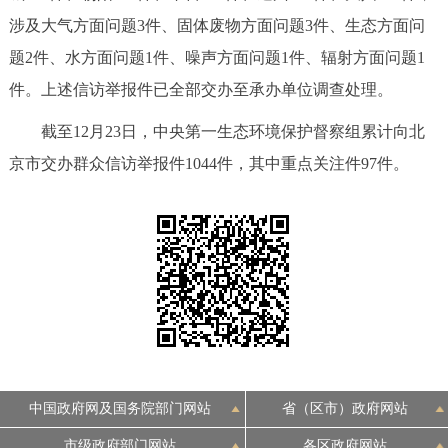
涉及大气方面问题3件、固体废物方面问题3件、生态方面问
决策公开
专题公开
题2件、水方面问题1件、噪声方面问题1件、辐射方面问题1
政务服务
件。上述信访举报件已全部交办至承办单位调查处理。
个人服务
法人服务
部门服务
截至12月23日，中央第一生态环境保护督察组累计向北
京市交办群众信访举报件1044件，其中重点关注件97件。
便民服务
利企服务
投资项目
中介服务
阳光政务
政民互动
12345网上接诉即办
我要咨询
我要建议
参与调查
在线访谈
图说互动
中国政府网及国务院部门网站
省（区市）政府网站
市级政府部门网站
各区政府网站