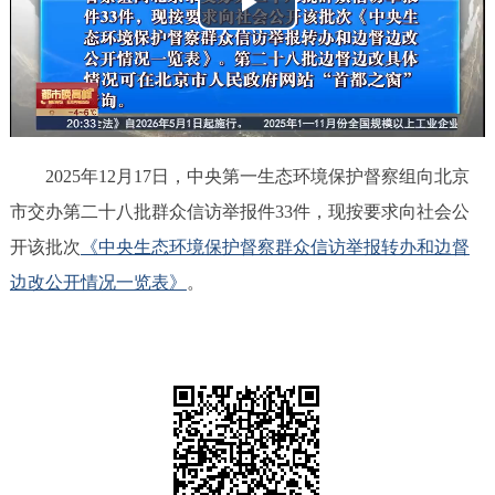
播
决策公开
专题公开
放
政务服务
视
个人服务
法人服务
部门服务
频
2025年12月17日，中央第一生态环境保护督察组向北京
便民服务
利企服务
投资项目
市交办第二十八批群众信访举报件33件，现按要求向社会公
开该批次
《中央生态环境保护督察群众信访举报转办和边督
中介服务
阳光政务
边改公开情况一览表》
。
政民互动
12345网上接诉即办
我要咨询
我要建议
参与调查
在线访谈
图说互动