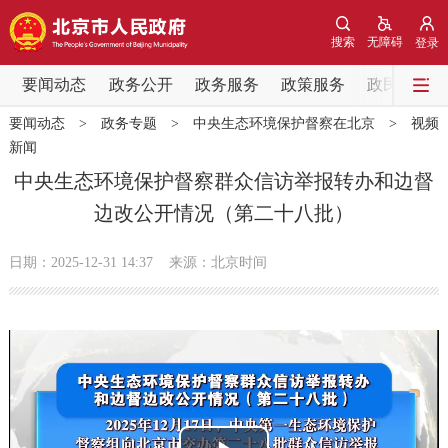
网站地图
搜索
无障碍
登录
要闻动态
要闻动态
政务公开
政务服务
政策服务
政民互动
要闻动态
>
政务专题
>
中央生态环境保护督察在北京
>
视频
党中央精神
国务院信息
中央部委动态
新闻
中央生态环境保护督察群众信访举报转办和边督
北京要闻
会议信息
部门动态
边改公开情况（第二十八批）
各区热点
日期：2025-12-31 14:37
来源：北京时间
政务公开
市领导
机构职能
政策服务
政策兑现
政策解读
回应关切