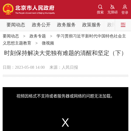
网站地图
搜索
无障碍
登录
要闻动态
要闻动态
政务公开
政务服务
政策服务
政民互动
要闻动态
>
政务专题
>
学习贯彻习近平新时代中国特色社会主
党中央精神
国务院信息
中央部委动态
义思想主题教育
>
微视频
时刻保持解决大党独有难题的清醒和坚定（下）
北京要闻
会议信息
部门动态
日期：2023-05-08 14:00
来源：人民日报
各区热点
政务公开
T
h
i
视频因格式不支持或者服务器或网络的问题无法加载。
s
i
市领导
机构职能
政策服务
s
a
m
o
d
a
政策兑现
政策解读
回应关切
l
w
i
n