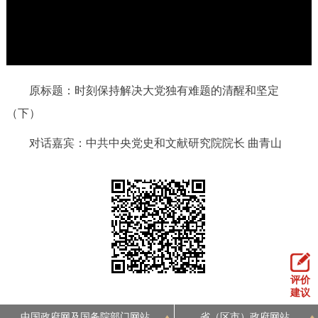
d
o
决策公开
专题公开
w
.
政务服务
个人服务
法人服务
部门服务
原标题：时刻保持解决大党独有难题的清醒和坚定
（下）
便民服务
利企服务
投资项目
对话嘉宾：中共中央党史和文献研究院院长 曲青山
中介服务
阳光政务
政民互动
12345网上接诉即办
我要咨询
我要建议
评价
参与调查
在线访谈
图说互动
建议
中国政府网及国务院部门网站
省（区市）政府网站