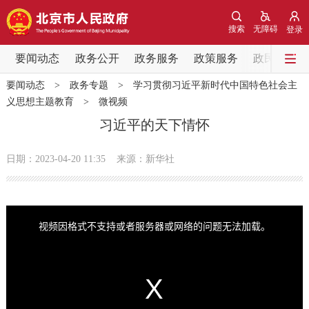
网站地图
搜索
无障碍
登录
要闻动态
要闻动态
政务公开
政务服务
政策服务
政民互动
要闻动态
>
政务专题
>
学习贯彻习近平新时代中国特色社会主
党中央精神
国务院信息
中央部委动态
义思想主题教育
>
微视频
习近平的天下情怀
北京要闻
会议信息
部门动态
日期：2023-04-20 11:35
来源：新华社
各区热点
政务公开
T
h
i
视频因格式不支持或者服务器或网络的问题无法加载。
s
i
市领导
机构职能
政策服务
s
a
m
o
d
a
政策兑现
政策解读
回应关切
l
w
i
n