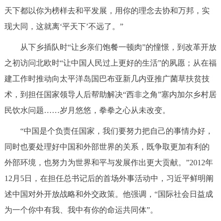
天下都以你为榜样去和平发展，用你的理念去协和万邦，实
现大同，这就离‘平天下’不远了。”
从下乡插队时“让乡亲们饱餐一顿肉”的憧憬，到改革开放
之初访问北欧时“让中国人民过上更好的生活”的夙愿；从在福
建工作时推动向太平洋岛国巴布亚新几内亚推广菌草扶贫技
术，到担任国家领导人后帮助解决“西非之角”塞内加尔乡村居
民饮水问题……岁月悠悠，拳拳之心从未改变。
“中国是个负责任国家，我们要努力把自己的事情办好，
同时也要处理好中国和外部世界的关系，既争取更加有利的
外部环境，也努力为世界和平与发展作出更大贡献。”2012年
12月5日，在担任总书记后的首场外事活动中，习近平鲜明阐
述中国对外开放战略和外交政策。他强调，“国际社会日益成
为一个你中有我、我中有你的命运共同体”。