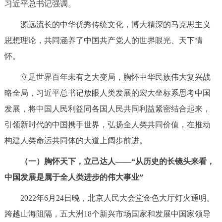
习近平总书记强调。
走进北京
源远流长的中华优秀传统文化，博大精深的马克思主义
北京概况
十六区概览
人文北京
思想理论，共同涵养了中国共产党人的世界眼光、天下情
怀。
绿色北京
图说北京
视频北京
立足世界百年未有之大变局，胸怀中华民族伟大复兴战
多语种
略全局，习近平总书记放眼人类发展的宏大坐标系思考中国
发展，将中国人民利益同各国人民共同利益紧密结合起来，
ENGLISH
한국어
日本語
引领新时代的中国携手世界，弘扬全人类共同价值，在推动
DEUTSCH
FRANÇAIS
РУССКИЙ ЯЗЫК
构建人类命运共同体的大道上阔步前进。
（一）胸怀天下，立己达人——“从历史的长镜头来看，
ESPAÑOL
العربية
PORTUGUÊS
中国发展是属于全人类进步的伟大事业”
ITALIANO
2022年6月24日晚，北京人民大会堂金色大厅灯火通明。
跨越山海阻隔，五大洲18个新兴市场国家和发展中国家领导