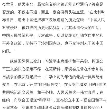
今世界，殖民主义、霸权主义的老路还能走得通吗？答案是
否定的。不仅走不通，而且一定会碰得头破血流。”在比利时
布鲁日，道出中国选择和平发展道路的历史逻辑：“中国人民
对被侵略、被奴役的历史记忆犹新，尤其珍惜今天的生活。
中国人民希望和平、反对战争，所以始终奉行独立自主的和
平外交政策，坚持不干涉别国内政、也不允许别人干涉中国
内政。”
纵使国际风云变幻，习近平主席维护和平果实、捍卫公
平正义的决心坚定不移：在莫斯科，亲切会见曾在华参加抗
日战争的俄罗斯老战士，主动上前为年迈的老战士佩戴纪念
奖章；在北京，开展“胜利日外交”，在天安门城楼上呼吁世界
共同铭记正义必胜、和平必胜、人民必胜这一伟大真理；在
纽约，向联合国赠送“和平尊”，宣布设立中国－联合国和平与
发展基金、决定率先组建常备成建制维和警队并建设8000人