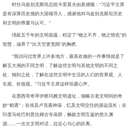
时任乌兹别克斯坦总统卡里莫夫由衷感慨：“习近平主席
是有深厚历史感的大国领导人，感谢他对乌兹别克斯坦历史
和文明的尊重与认可。”
绵延五千年的文明底蕴，积淀了“物之不齐，物之情也”的
智慧，涵养了“比天空更宽阔”的胸襟。
“我访问过世界上许多地方，最喜欢做的一件事情就是了
解五大洲的不同文明，了解这些文明与其他文明的不同之
处、独到之处，了解在这些文明中生活的人们的世界观、人
生观、价值观。”习近平主席这样坦露心声。
在墨西哥奇琴伊察玛雅文明遗址，领略古老文明间的奇
妙“相遇”；在埃及卢克索神庙，忆及文明交往的源远流长；在
印度马哈巴利普拉姆古寺庙群，畅叙文明互鉴的悠久渊
源……一次次文明对话，拉近心与心的距离。