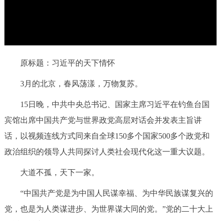
d
o
决策公开
专题公开
w
.
政务服务
个人服务
法人服务
部门服务
原标题：习近平的天下情怀
3月的北京，春风荡漾，万物复苏。
便民服务
利企服务
投资项目
15日晚，中共中央总书记、国家主席习近平在钓鱼台国
宾馆出席中国共产党与世界政党高层对话会并发表主旨讲
中介服务
阳光政务
话，以视频连线方式同来自全球150多个国家500多个政党和
政民互动
政治组织的领导人共同探讨人类社会现代化这一重大议题。
12345网上接诉即办
我要咨询
我要建议
大道不孤，天下一家。
“中国共产党是为中国人民谋幸福、为中华民族谋复兴的
参与调查
在线访谈
图说互动
党，也是为人类谋进步、为世界谋大同的党。”党的二十大上