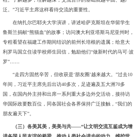
泛。”习近平主席这样看待交流的重要性。
在纳扎尔巴耶夫大学演讲，讲述哈萨克斯坦在华留学生
鲁斯兰捐献“熊猫血”的故事；访问澳大利亚塔斯马尼亚州时，
专程看望在福建工作期间结识的前州长培根的遗属；给意大
利罗马国立住读学校师生回信，勉励他们“做新时代的马可·波
罗”……
“走四方固然辛苦，但收获是‘朋友圈’越来越大。”过去10
年间，习近平主席先后出访40多次，足迹遍及五大洲70多
国，在国内外主持和出席一系列重大多边外交活动，接待访
华国际政要数百位，同各国社会各界保持广泛接触，“我们的
朋友遍天下”。
（三）各美其美，美美与共——“让文明交流互鉴成为增
进各国人民友谊的桥梁、推动人类社会进步的动力、维护世