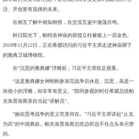
活、开创更有选择的未来。
在相互了解中相知相惜，在交流互鉴中激荡共鸣。
秋日阳光下，帕特农神庙的斑驳立柱被镀上一层金色。
2019年11月12日，正在希腊访问的习近平主席走进神庙脚下
的雅典卫城博物馆。
在“沉思的雅典娜”浮雕前，习近平主席驻足观看。
“这是雅典娜女神刚刚参加完战争后休息、沉思，虽是一
块很小的浮雕，却非常有意义。”陪同参观的时任希腊总统帕
夫洛普洛斯亲自当起“讲解员”。
“她在思考战争的意义究竟何在。”习近平主席讲起“止戈
为武”的中国典故。帕夫洛普洛斯总统边听边不住点头表示赞
同。