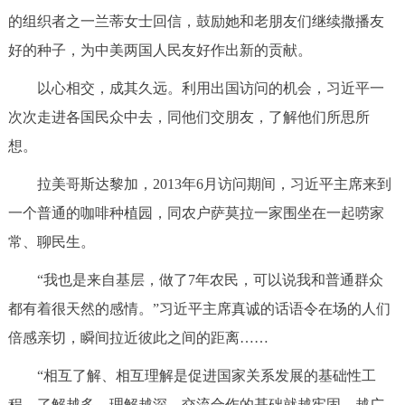
的组织者之一兰蒂女士回信，鼓励她和老朋友们继续撒播友
好的种子，为中美两国人民友好作出新的贡献。
以心相交，成其久远。利用出国访问的机会，习近平一
次次走进各国民众中去，同他们交朋友，了解他们所思所
想。
拉美哥斯达黎加，2013年6月访问期间，习近平主席来到
一个普通的咖啡种植园，同农户萨莫拉一家围坐在一起唠家
常、聊民生。
“我也是来自基层，做了7年农民，可以说我和普通群众
都有着很天然的感情。”习近平主席真诚的话语令在场的人们
倍感亲切，瞬间拉近彼此之间的距离……
“相互了解、相互理解是促进国家关系发展的基础性工
程。了解越多，理解越深，交流合作的基础就越牢固、越广