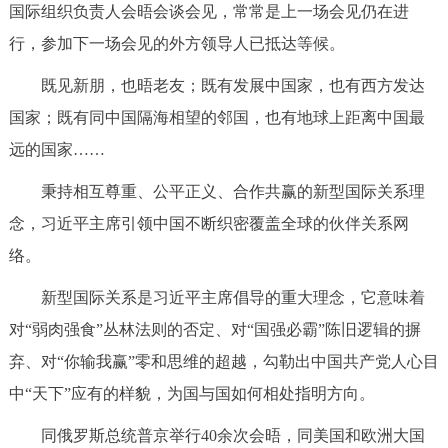
国际组织负责人会晤会谈会见，常常是上一场会见仍在进
行，参加下一场会见的外方领导人已抵达等候。
既见新朋，也晤老友；既有发展中国家，也有西方发达
国家；既有同中国隔海相望的邻国，也有地球上距离中国最
远的国家……
秉持相互尊重、公平正义、合作共赢的新型国际关系理
念，习近平主席引领中国不断织密覆盖全球的伙伴关系网
络。
新型国际关系是习近平主席倡导的重大理念，它意味着
对“弱肉强食”丛林法则的否定、对“国强必霸”陈旧逻辑的摒
弃、对“你输我赢”零和思维的超越，勾勒出中国共产党人心目
中“天下”应有的样貌，为国与国如何相处指明方向。
同俄罗斯总统普京举行40余次会晤，同美国和欧洲大国