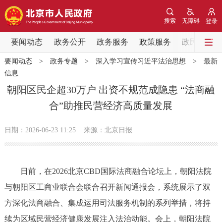
网站地图
搜索
无障碍
登录
要闻动态
要闻动态
政务公开
政务服务
政策服务
政民互动
要闻动态
>
政务专题
>
深入学习宣传习近平法治思想
>
最新
党中央精神
国务院信息
中央部委动态
信息
朝阳区民企超30万户 出资不规范成隐患 “法商融
北京要闻
会议信息
部门动态
合”助推民营经济高质量发展
各区热点
日期：2026-06-23 11:25
来源：北京日报
政务公开
日前，在2026北京CBD国际法商融合论坛上，朝阳法院
市领导
机构职能
政策服务
与朝阳区工商业联合会联合召开新闻通报会，系统展示了双
方深化法商融合、集成运用司法服务机制的系列举措，将持
政策兑现
政策解读
回应关切
续为区域民营经济健康发展注入法治动能。会上，朝阳法院