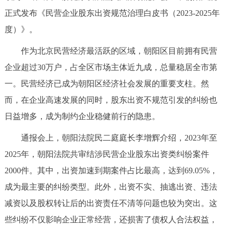
正式发布《民营企业股东出资规范治理白皮书（2023-2025年
决策公开
专题公开
度）》。
政务服务
作为北京民营经济最活跃的区域，朝阳区目前拥有民营
个人服务
法人服务
部门服务
企业超过30万户，占全区市场主体近九成，总量稳居全市第
一。民营经济已成为朝阳区经济社会发展的重要支柱。然
便民服务
利企服务
投资项目
而，在企业高速发展的同时，股东出资不规范引发的纠纷也
日益增多，成为制约企业稳健前行的隐患。
中介服务
阳光政务
通报会上，朝阳法院民二庭庭长李增辉介绍，2023年至
政民互动
2025年，朝阳法院共审结涉民营企业股东出资类纠纷案件
2000件。其中，出资加速到期案件占比最高，达到69.05%，
12345网上接诉即办
我要咨询
我要建议
成为最主要的纠纷类型。此外，出资不实、抽逃出资、违法
减资以及股权转让后的出资责任不清等问题也较为突出。这
参与调查
在线访谈
图说互动
些纠纷不仅影响企业正常经营，还损害了债权人合法权益，