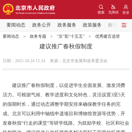
网站地图
搜索
无障碍
登录
要闻动态
要闻动态
政务公开
政务服务
政策服务
政民互动
要闻动态
>
政务专题
>
“京”彩“十五五”
>
优秀建言选登
党中央精神
国务院信息
中央部委动态
建议推广春秋假制度
北京要闻
会议信息
部门动态
日期：2025-10-24 15:24
来源：北京市发展和改革委员会
各区热点
建议推广春秋假制度，以促进学生全面发展、激发消费
政务公开
活力。可根据气候、教学进度和文化特色，灵活设置3至5天
的假期时长，通过动态调整学期安排来确保教学任务的完
市领导
机构职能
政策服务
成。北京可以利用中轴线申遗项目和博物馆资源等优势，开
政策兑现
政策解读
回应关切
发春秋假“行走的课堂”等研学线路。为鼓励学校、社区和社会