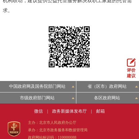
机构联动，建议提供公益托管服务解决双职工家庭的托管需
决策公开
专题公开
求。
政务服务
个人服务
法人服务
部门服务
便民服务
利企服务
投资项目
评价
建议
中介服务
阳光政务
中国政府网及国务院部门网站
省（区市）政府网站
政民互动
市级政府部门网站
各区政府网站
12345网上接诉即办
我要咨询
我要建议
微信
|
政务新媒体发布厅
|
邮箱
主办：北京市人民政府办公厅
参与调查
在线访谈
图说互动
承办：北京市政务服务和数据管理局
政府网站标识码：1100000088