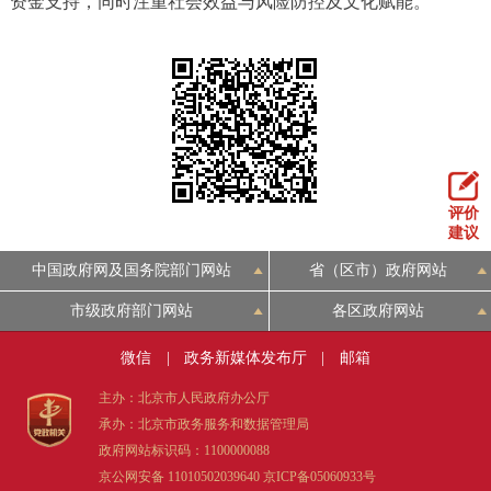
资金支持，同时注重社会效益与风险防控及文化赋能。
决策公开
专题公开
政务服务
个人服务
法人服务
部门服务
便民服务
利企服务
投资项目
评价
建议
中介服务
阳光政务
中国政府网及国务院部门网站
省（区市）政府网站
市级政府部门网站
各区政府网站
政民互动
微信
|
政务新媒体发布厅
|
邮箱
12345网上接诉即办
我要咨询
我要建议
主办：北京市人民政府办公厅
承办：北京市政务服务和数据管理局
参与调查
在线访谈
图说互动
政府网站标识码：1100000088
京公网安备 11010502039640
京ICP备05060933号