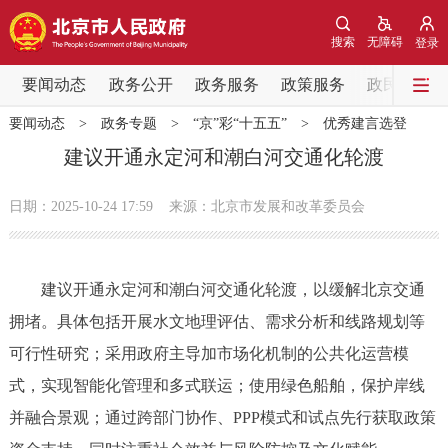
网站地图
搜索
无障碍
登录
要闻动态
要闻动态
政务公开
政务服务
政策服务
政民互动
要闻动态
>
政务专题
>
“京”彩“十五五”
>
优秀建言选登
党中央精神
国务院信息
中央部委动态
建议开通永定河和潮白河交通化轮渡
北京要闻
会议信息
部门动态
日期：2025-10-24 17:59
来源：北京市发展和改革委员会
各区热点
建议开通永定河和潮白河交通化轮渡，以缓解北京交通
政务公开
拥堵。具体包括开展水文地理评估、需求分析和线路规划等
可行性研究；采用政府主导加市场化机制的公共化运营模
市领导
机构职能
政策服务
式，实现智能化管理和多式联运；使用绿色船舶，保护岸线
政策兑现
政策解读
回应关切
并融合景观；通过跨部门协作、PPP模式和试点先行获取政策