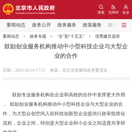
网站地图
搜索
无障碍
登录
要闻动态
要闻动态
政务公开
政务服务
政策服务
政民互动
要闻动态
>
政务专题
>
“京”彩“十五五”
>
优秀建言选登
党中央精神
国务院信息
中央部委动态
鼓励创业服务机构推动中小型科技企业与大型企
业的合作
北京要闻
会议信息
部门动态
日期：2025-10-24 17:53
来源：北京市发展和改革委员会
各区热点
政务公开
鼓励专业服务机构在企业和高校的合作中发挥更大作用
， 鼓励创业服务机构推动中小型科技企业与大型企业的合
市领导
机构职能
政策服务
作，为大型众创空间入驻科技创新型企业提供行政审批简化
政策兑现
政策解读
回应关切
流程，企业之间，特别是大型企业和小企业之间适度共享研