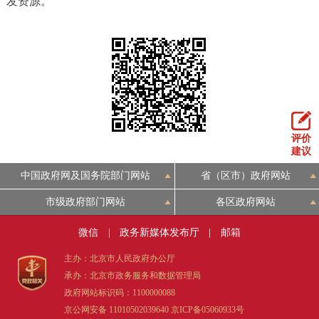
发资源。
决策公开
专题公开
政务服务
个人服务
法人服务
部门服务
便民服务
利企服务
投资项目
评价
建议
中介服务
阳光政务
中国政府网及国务院部门网站
省（区市）政府网站
市级政府部门网站
各区政府网站
政民互动
微信
|
政务新媒体发布厅
|
邮箱
12345网上接诉即办
我要咨询
我要建议
主办：北京市人民政府办公厅
承办：北京市政务服务和数据管理局
参与调查
在线访谈
图说互动
政府网站标识码：1100000088
京公网安备 11010502039640
京ICP备05060933号