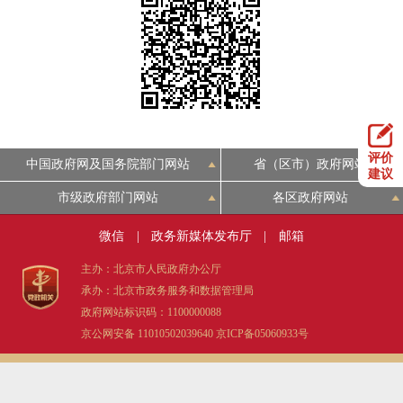
决策公开
专题公开
政务服务
个人服务
法人服务
部门服务
评价
中国政府网及国务院部门网站
省（区市）政府网站
便民服务
利企服务
投资项目
建议
市级政府部门网站
各区政府网站
中介服务
阳光政务
微信
|
政务新媒体发布厅
|
邮箱
政民互动
主办：北京市人民政府办公厅
承办：北京市政务服务和数据管理局
12345网上接诉即办
我要咨询
我要建议
政府网站标识码：1100000088
京公网安备 11010502039640
京ICP备05060933号
参与调查
在线访谈
图说互动