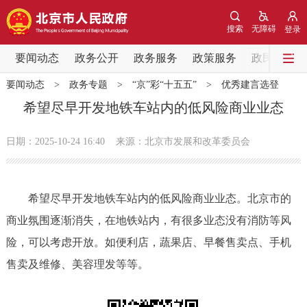
网站地图
搜索
无障碍
登录
要闻动态
要闻动态
政务公开
政务服务
政策服务
政民互动
要闻动态
>
政务专题
>
“京”彩“十五五”
>
优秀建言选登
党中央精神
国务院信息
中央部委动态
希望尽早开发地铁车站内的低风险商业业态
北京要闻
会议信息
部门动态
日期：2025-10-24 16:40
来源：北京市发展和改革委员会
各区热点
希望尽早开发地铁车站内的低风险商业业态。北京市的
政务公开
商业氛围逐渐消失，在地铁站内，有很多业态没有消防等风
险，可以考虑开放。如便利店，蔬果店、早餐售卖点、手机
市领导
机构职能
政策服务
售卖及维修、美容理发等等。
政策兑现
政策解读
回应关切