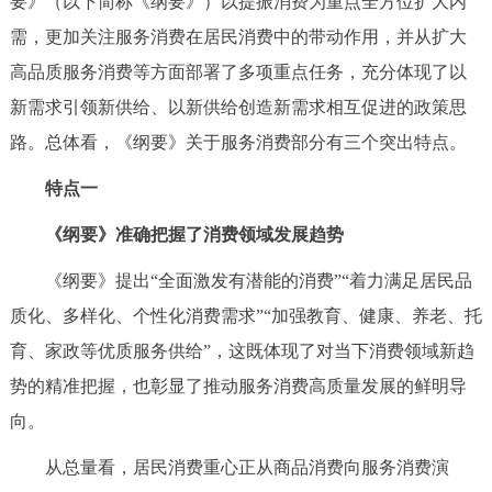
要》（以下简称《纲要》）以提振消费为重点全方位扩大内
决策公开
专题公开
需，更加关注服务消费在居民消费中的带动作用，并从扩大
高品质服务消费等方面部署了多项重点任务，充分体现了以
政务服务
新需求引领新供给、以新供给创造新需求相互促进的政策思
个人服务
法人服务
部门服务
路。总体看，《纲要》关于服务消费部分有三个突出特点。
特点一
便民服务
利企服务
投资项目
《纲要》准确把握了消费领域发展趋势
中介服务
阳光政务
《纲要》提出“全面激发有潜能的消费”“着力满足居民品
质化、多样化、个性化消费需求”“加强教育、健康、养老、托
政民互动
育、家政等优质服务供给”，这既体现了对当下消费领域新趋
12345网上接诉即办
我要咨询
我要建议
势的精准把握，也彰显了推动服务消费高质量发展的鲜明导
向。
参与调查
在线访谈
图说互动
从总量看，居民消费重心正从商品消费向服务消费演