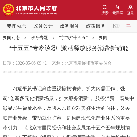
网站地图
搜索
无障碍
登录
要闻动态
要闻动态
政务公开
政务服务
政策服务
政民互动
要闻动态
>
政务专题
>
“京”彩“十五五”
>
要闻
党中央精神
国务院信息
中央部委动态
“十五五”专家谈⑧ | 激活释放服务消费新动能
北京要闻
会议信息
部门动态
日期：2026-05-08 09:42
来源：北京市发展和改革委员会
各区热点
习近平总书记高度重视提振消费、扩大内需工作，强
政务公开
调“创新多元化消费场景，扩大服务消费”。服务消费，既集中
彰显民生福祉水平，反映人民群众对美好生活的向往，又关
市领导
机构职能
政策服务
联产业升级、带动就业扩容，是构建现代化产业体系的重要
政策兑现
政策解读
回应关切
牵引力。《北京市国民经济和社会发展第十五个五年规划纲