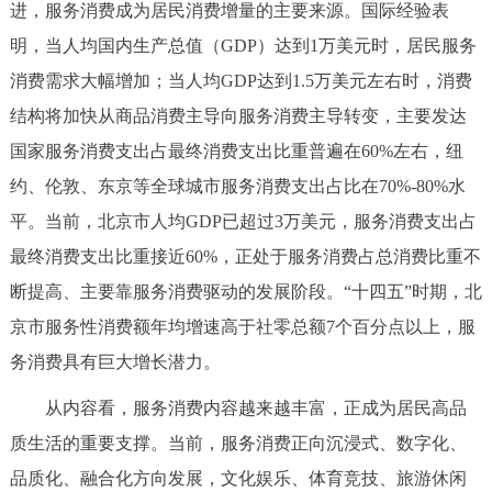
走进北京
进，服务消费成为居民消费增量的主要来源。国际经验表
明，当人均国内生产总值（GDP）达到1万美元时，居民服务
北京概况
十六区概览
人文北京
消费需求大幅增加；当人均GDP达到1.5万美元左右时，消费
结构将加快从商品消费主导向服务消费主导转变，主要发达
绿色北京
图说北京
视频北京
国家服务消费支出占最终消费支出比重普遍在60%左右，纽
约、伦敦、东京等全球城市服务消费支出占比在70%-80%水
多语种
平。当前，北京市人均GDP已超过3万美元，服务消费支出占
ENGLISH
한국어
日本語
最终消费支出比重接近60%，正处于服务消费占总消费比重不
断提高、主要靠服务消费驱动的发展阶段。“十四五”时期，北
DEUTSCH
FRANÇAIS
РУССКИЙ ЯЗЫК
京市服务性消费额年均增速高于社零总额7个百分点以上，服
务消费具有巨大增长潜力。
ESPAÑOL
العربية
PORTUGUÊS
从内容看，服务消费内容越来越丰富，正成为居民高品
ITALIANO
质生活的重要支撑。当前，服务消费正向沉浸式、数字化、
品质化、融合化方向发展，文化娱乐、体育竞技、旅游休闲