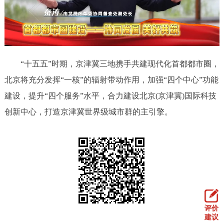
决策公开
专题公开
放
政务服务
视
频
个人服务
法人服务
部门服务
“十五五”时期，京津冀三地携手共建现代化首都都市圈，
北京将充分发挥“一核”的辐射带动作用，加强“四个中心”功能
便民服务
利企服务
投资项目
建设，提升“四个服务”水平，合力建设北京(京津冀)国际科技
创新中心，打造京津冀世界级城市群的主引擎。
中介服务
阳光政务
政民互动
12345网上接诉即办
我要咨询
我要建议
参与调查
在线访谈
图说互动
评价
建议