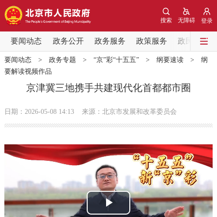
网站地图
搜索
无障碍
登录
要闻动态
要闻动态
政务公开
政务服务
政策服务
政民互动
要闻动态
>
政务专题
>
“京”彩“十五五”
>
纲要速读
>
纲
党中央精神
国务院信息
中央部委动态
要解读视频作品
京津冀三地携手共建现代化首都都市圈
北京要闻
会议信息
部门动态
日期：2026-05-08 14:13
来源：北京市发展和改革委员会
各区热点
政务公开
市领导
机构职能
政策服务
政策兑现
政策解读
回应关切
播