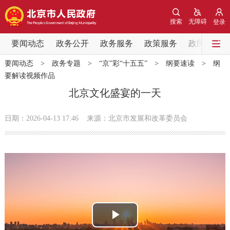
网站地图
搜索
无障碍
登录
要闻动态
要闻动态
政务公开
政务服务
政策服务
政民互动
要闻动态
>
政务专题
>
“京”彩“十五五”
>
纲要速读
>
纲
党中央精神
国务院信息
中央部委动态
要解读视频作品
北京文化盛宴的一天
北京要闻
会议信息
部门动态
日期：2026-04-13 17:46
来源：北京市发展和改革委员会
各区热点
政务公开
市领导
机构职能
政策服务
政策兑现
政策解读
回应关切
播