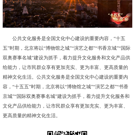
决策公开
专题公开
放
政务服务
视
频
个人服务
法人服务
部门服务
公共文化服务是全国文化中心建设的重要内容，“十五
五”时期，北京将以“博物馆之城”“演艺之都”“书香京城”“国际
便民服务
利企服务
投资项目
双奥赛事名城”建设为抓手，着力提升文化服务和文化产品供
给能力，让市民群众享有更加充实、更为丰富、更高质量的
中介服务
阳光政务
精神文化生活。公共文化服务是全国文化中心建设的重要内
容，“十五五”时期，北京将以“博物馆之城”“演艺之都”“书香
政民互动
京城”“国际双奥赛事名城”建设为抓手，着力提升文化服务和
12345网上接诉即办
我要咨询
我要建议
文化产品供给能力，让市民群众享有更加充实、更为丰富、
更高质量的精神文化生活。
参与调查
在线访谈
图说互动