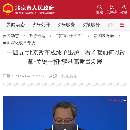
网站地图
搜索
无障碍
登录
要闻动态
要闻动态
政务公开
政务服务
政策服务
政民互动
要闻动态
>
政务专题
>
“京”彩“十五五”
>
新闻发布会
>
党中央精神
国务院信息
中央部委动态
全面深化改革专场
“十四五”北京改革成绩单出炉！看首都如何以改
北京要闻
会议信息
部门动态
革“关键一招”驱动高质量发展
各区热点
日期：2025-12-12 15:27
来源：北京发布
政务公开
市领导
机构职能
政策服务
政策兑现
政策解读
回应关切