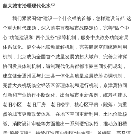
走进北京
超大城市治理现代化水平
北京概况
十六区概览
人文北京
我们紧紧围绕“建设一个什么样的首都，怎样建设首都”这
个重大时代课题，深入落实首都城市战略定位，完善“四个中
绿色北京
图说北京
视频北京
心”功能建设和“四个服务”保障机制，服务中央政务功能布局
体系优化。健全央地联动疏解机制，完善腾退空间统筹利用
多语种
机制，北京成为全国首个减量发展的超大城市。完善京津冀
ENGLISH
한국어
协同发展体制机制，编制现代化首都都市圈空间协同规划，
日本語
建立健全通州区与北三县一体化高质量发展统筹协调机制，
DEUTSCH
FRANÇAIS
РУССКИЙ ЯЗЫК
完善大兴机场临空经济区管理体制和运行机制，京津冀协同
创新和产业协作不断深化。出台城市更新条例，统筹构建以
ESPAÑOL
العربية
PORTUGUÊS
老旧小区、老旧厂房、老旧楼宇、核心区平房（院落）为重
点的城市更新政策体系，在地下空间更新利用、土地价款核
ITALIANO
缴、消防设计审验等方面推出一系列硬招实招，推动危旧楼
房“原拆原建”，持续打造历史街区“共生院”，首钢园、亮马河