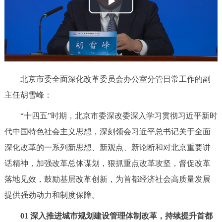
播
决策公开
专题公开
放
政务服务
视
个人服务
法人服务
部门服务
频
北京市委全面深化改革委员会办公室分管日常工作的副
便民服务
利企服务
投资项目
主任胡雪峰：
“十四五”时期，北京市委深改委深入学习贯彻习近平新时
中介服务
阳光政务
代中国特色社会主义思想，深刻领会习近平总书记关于全面
政民互动
深化改革的一系列新思想、新观点、新论断和对北京重要讲
话精神，加强改革总体谋划，狠抓重点改革攻坚，督促改革
12345网上接诉即办
我要咨询
我要建议
落地见效，鼓励基层改革创新，为首都经济社会高质量发展
提供强劲动力和制度保障。
参与调查
在线访谈
图说互动
01 深入推进城市规划建设管理体制改革，持续提升首都