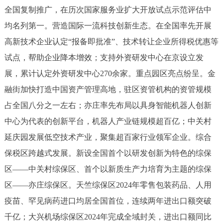
走进北京
全国复制推广，在历次国家服务业扩大开放试点示范评估中
均名列第一。营造国际一流科技创新生态。在全国率先开展
北京概况
十六区概览
人文北京
高新技术企业认定“报备即批准”、技术转让企业所得税优惠等
试点，帮助企业降本增效；支持外资研发中心在京设立发
绿色北京
图说北京
视频北京
展，累计认定外资研发中心270余家。重点园区亮点纷呈。金
多语种
融街加快打造中国资产管理高地，驻区资管机构的资管规模
占全国八分之一左右；亦庄率先布局以具身智能机器人创新
ENGLISH
한국어
日本語
中心为代表的创新平台，机器人产业链规模超百亿；中关村
延庆园发展低空技术产业，聚集超百家行业领军企业。综合
DEUTSCH
FRANÇAIS
РУССКИЙ ЯЗЫК
保税区跨越式发展。新设全国首个以研发创新为特色的综保
区——中关村综保区、首个以新质生产力培育为主题的综保
ESPAÑOL
العربية
PORTUGUÊS
区——亦庄综保区。天竺综保区2024年零售包装药品、人用
ITALIANO
疫苗、罕见病药进口均居全国首位，连续两年进出口额突破
千亿；大兴机场综保区2024年完成全域封关，进出口额同比