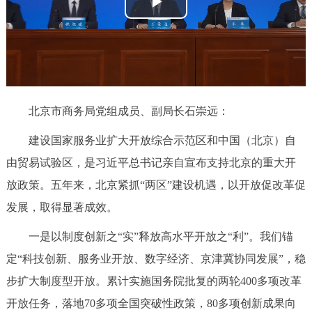
播
决策公开
专题公开
放
政务服务
视
个人服务
法人服务
部门服务
频
北京市商务局党组成员、副局长石崇远：
便民服务
利企服务
投资项目
建设国家服务业扩大开放综合示范区和中国（北京）自
由贸易试验区，是习近平总书记亲自宣布支持北京的重大开
中介服务
阳光政务
放政策。五年来，北京紧抓“两区”建设机遇，以开放促改革促
政民互动
发展，取得显著成效。
一是以制度创新之“实”释放高水平开放之“利”。我们锚
12345网上接诉即办
我要咨询
我要建议
定“科技创新、服务业开放、数字经济、京津冀协同发展”，稳
步扩大制度型开放。累计实施国务院批复的两轮400多项改革
参与调查
在线访谈
图说互动
开放任务，落地70多项全国突破性政策，80多项创新成果向